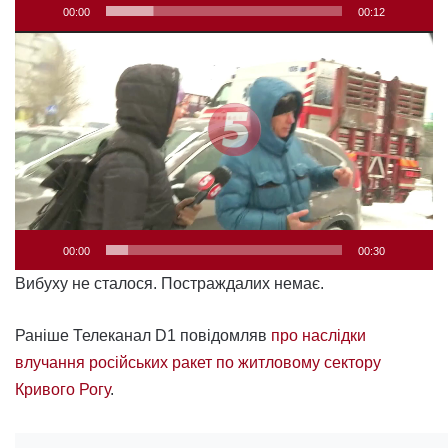
00:00
00:12
Відеопрогравач
00:00
00:30
Вибуху не сталося. Постраждалих немає.
Раніше Телеканал D1 повідомляв
про наслідки
влучання російських ракет по житловому сектору
Кривого Рогу
.