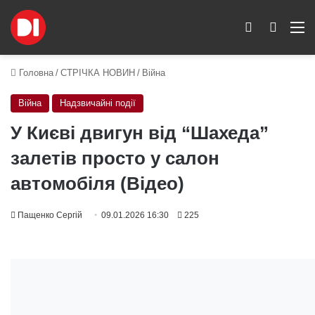
Switch skin
Пошук
M
Головна
/
СТРІЧКА НОВИН
/
Війна
Війна
Надзвичайні події
У Києві двигун від “Шахеда”
залетів просто у салон
автомобіля (Відео)
Пащенко Сергій
09.01.2026 16:30
225