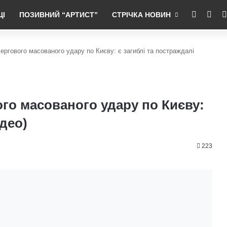
RSS
Fac
ЦІ
ПОЗИВНИЙ “АРТИСТ”
СТРІЧКА НОВИН
чергового масованого удару по Києву: є загиблі та постраждалі
ого масованого удару по Києву:
ідео)
223