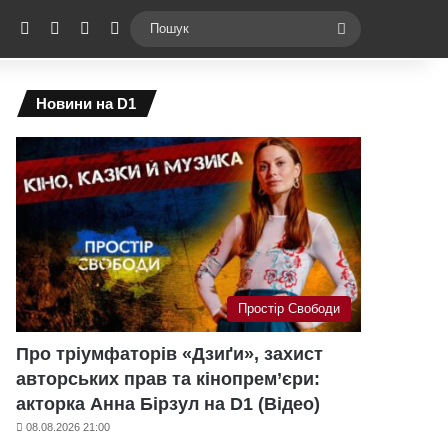
ebook
X
YouTube
Instagram
Telegram
Switch skin
Пошук
Новини на D1
Простір Свободи
Про тріумфаторів «Дзиґи», захист
авторських прав та кінопрем’єри:
акторка Анна Бірзул на D1 (Відео)
08.08.2026 21:00