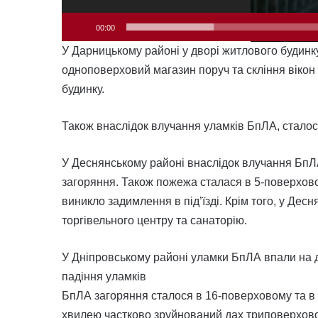
00:00
У Дарницькому районі у дворі житлового будин
одноповерховий магазин поруч та скління віко
будинку.
Також внаслідок влучання уламків БпЛА, сталос
У Деснянському районі внаслідок влучання БпЛ
загоряння. Також пожежа сталася в 5-поверхово
виникло задимлення в під’їзді. Крім того, у Де
торгівельного центру та санаторію.
У Дніпровському районі уламки БпЛА впали на д
падіння уламків
БпЛА загоряння сталося в 16-поверховому та в
хвилею частково зруйнований дах триповерховог