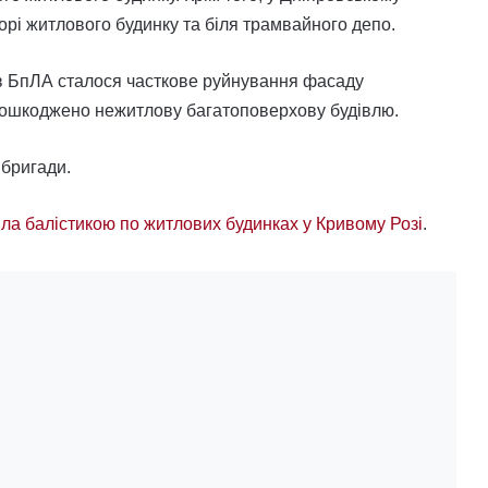
орі житлового будинку та біля трамвайного депо.
ів БпЛА сталося часткове руйнування фасаду
пошкоджено нежитлову багатоповерхову будівлю.
 бригади.
ла балістикою по житлових будинках у Кривому Розі
.