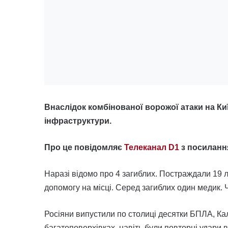
Внаслідок комбінованої ворожої атаки на Ки
інфраструктури.
Про це повідомляє
Телеканал D1
з посилання
Наразі відомо про 4 загиблих. Постраждали 19 л
допомогу на місці. Серед загиблих один медик.
Росіяни випустили по столиці десятки БПЛА, Калі
багатоповерхівках, навіть були повторні удари 