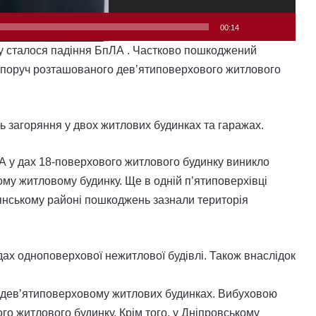
00:14
ку сталося падіння БпЛА . Частково пошкоджений
н поруч розташованого дев’ятиповерхового житлового
ь загоряння у двох житлових будинках та гаражах.
А у дах 18-поверхового житлового будинку виникло
му житловому будинку. Ще в одній пʼятиповерхівці
снянському районі пошкоджень зазнали територія
ах одноповерхової нежитлової будівлі. Також внаслідок
 девʼятиповерховому житлових будинках. Вибуховою
о житлового будинку. Крім того, у Дніпровському