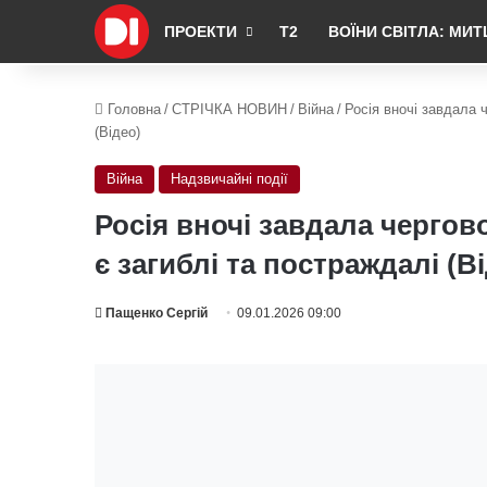
ПРОЕКТИ
Т2
ВОЇНИ СВІТЛА: МИТ
Головна
/
СТРІЧКА НОВИН
/
Війна
/
Росія вночі завдала 
(Відео)
Війна
Надзвичайні події
Росія вночі завдала чергов
є загиблі та постраждалі (В
Пащенко Сергій
09.01.2026 09:00