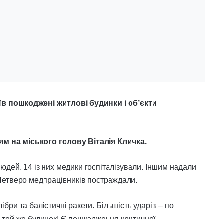
їв пошкоджені житлові будинки і обʼєкти
м на міського голову Віталія Кличка.
юдей. 14 із них медики госпіталізували. Іншим надали
 Четверо медпрацівників постраждали.
бри та балістичні ракети. Більшість ударів – по
в той же будинок! Є пошкодження критичної