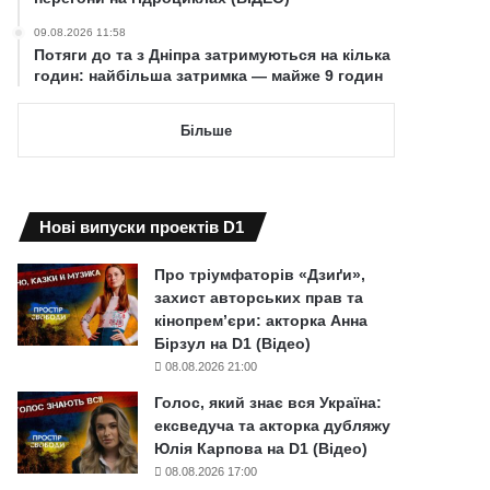
09.08.2026 11:58
Потяги до та з Дніпра затримуються на кілька
годин: найбільша затримка — майже 9 годин
Більше
Нові випуски проектів D1
Про тріумфаторів «Дзиґи»,
захист авторських прав та
кінопрем’єри: акторка Анна
Бірзул на D1 (Відео)
08.08.2026 21:00
Голос, який знає вся Україна:
ексведуча та акторка дубляжу
Юлія Карпова на D1 (Відео)
08.08.2026 17:00