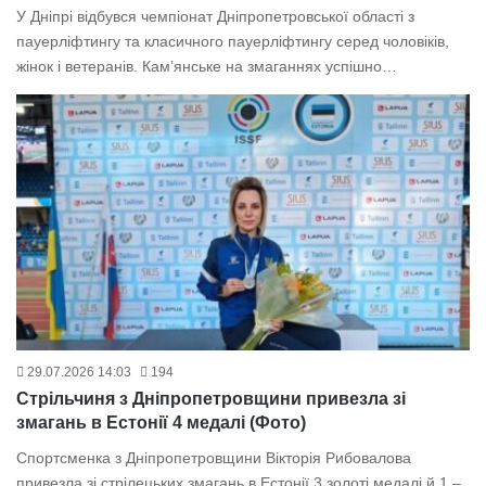
У Дніпрі відбувся чемпіонат Дніпропетровської області з
пауерліфтингу та класичного пауерліфтингу серед чоловіків,
жінок і ветеранів. Кам’янське на змаганнях успішно…
29.07.2026 14:03
194
Стрільчиня з Дніпропетровщини привезла зі
змагань в Естонії 4 медалі (Фото)
Спортсменка з Дніпропетровщини Вікторія Рибовалова
привезла зі стрілецьких змагань в Естонії 3 золоті медалі й 1 –