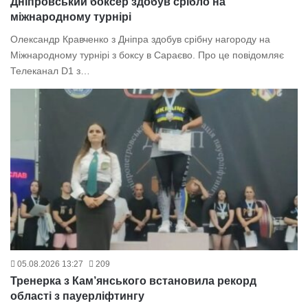
Дніпровський боксер здобув срібло на
міжнародному турнірі
Олександр Кравченко з Дніпра здобув срібну нагороду на
Міжнародному турнірі з боксу в Сараєво. Про це повідомляє
Телеканал D1 з…
05.08.2026 13:27
209
Тренерка з Кам’янського встановила рекорд
області з пауерліфтингу