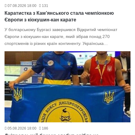
07.08.2026 18:00
131
Каратистка з Кам’янського стала чемпіонкою
Європи з кіокушин-кан карате
У болгарському Бургасі завершився Відкритий чемпіонат
Європи з кіокушин-кан карате, який зібрав понад 270
спортсменів із різних країн континенту. Українська…
05.08.2026 18:00
186