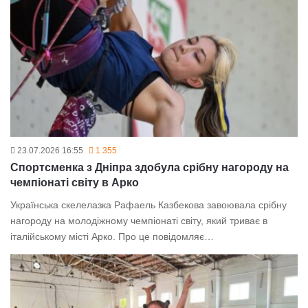
23.07.2026 16:55
1 355
Спортсменка з Дніпра здобула срібну нагороду на
чемпіонаті світу в Арко
Українська скелелазка Рафаель Казбекова завоювала срібну
нагороду на молодіжному чемпіонаті світу, який триває в
італійському місті Арко. Про це повідомляє…