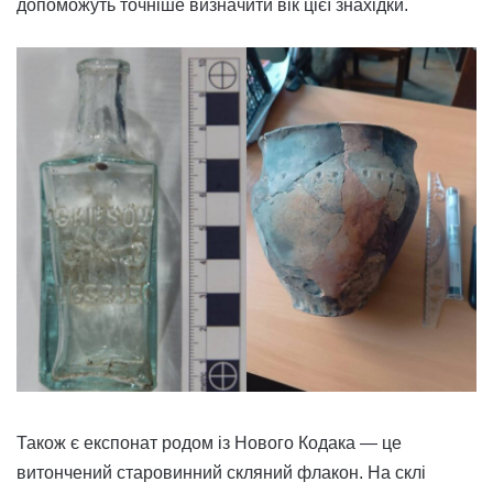
допоможуть точніше визначити вік цієї знахідки.
Також є експонат родом із Нового Кодака — це
витончений старовинний скляний флакон. На склі