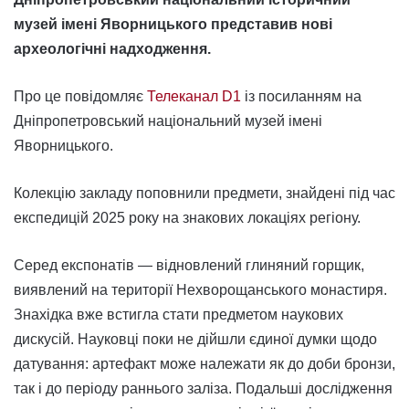
музей імені Яворницького представив нові
археологічні надходження.
Про це повідомляє
Телеканал D1
із посиланням на
Дніпропетровський національний музей імені
Яворницького.
Колекцію закладу поповнили предмети, знайдені під час
експедицій 2025 року на знакових локаціях регіону.
Серед експонатів — відновлений глиняний горщик,
виявлений на території Нехворощанського монастиря.
Знахідка вже встигла стати предметом наукових
дискусій. Науковці поки не дійшли єдиної думки щодо
датування: артефакт може належати як до доби бронзи,
так і до періоду раннього заліза. Подальші дослідження