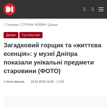
Switch skin
Пошук
M
Головна
/
СТРІЧКА НОВИН
/
Дніпро
Дніпро
Суспільство
Загадковий горщик та «життєва
есенція»: у музеї Дніпра
показали унікальні предмети
старовини (ФОТО)
Ілона Іванова
16.02.2026 19:40
210