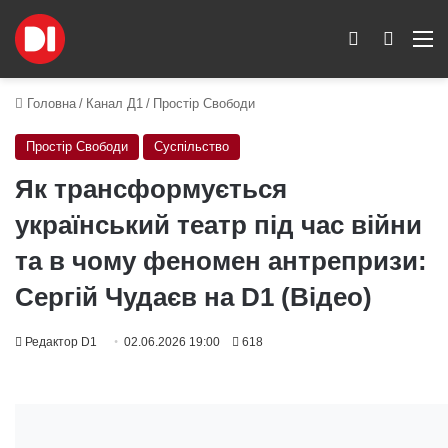
Switch skin
Пошук
M
Головна
/
Канал Д1
/
Простір Свободи
Простір Свободи
Суспільство
Як трансформується
український театр під час війни
та в чому феномен антрепризи:
Сергій Чудаєв на D1 (Відео)
Редактор D1
02.06.2026 19:00
618