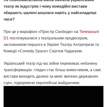
театр як індустрію і чому комедійні вистави
збирають шалені аншлаги навіть у найскладніші
часи?
Про це у марафоні «Простір Свободи» на
Телеканалі
D1
поспілкувалися з театральним продюсером,
засновником першого в Україні Театру Антрепризи та
Комедії «Comedy Space» Сергієм Чудаєвим.
Український театр під час війни переживає небачену
трансформацію. глядач стає більш вимогливим, а самі
вистави
виходять далеко за межі звичних державних
сцен, підкорюючи європейські майданчики.