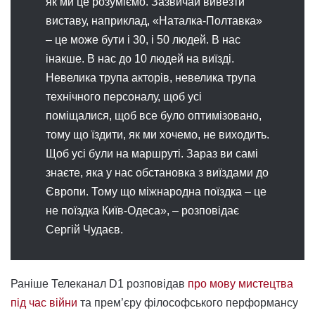
як ми це розуміємо. Зазвичай вивезти
виставу, наприклад, «Наталка-Полтавка»
– це може бути і 30, і 50 людей. В нас
інакше. В нас до 10 людей на виїзді.
Невелика трупа акторів, невелика трупа
технічного персоналу, щоб усі
поміщалися, щоб все було оптимізовано,
тому що їздити, як ми хочемо, не виходить.
Щоб усі були на маршруті. Зараз ви самі
знаєте, яка у нас обстановка з виїздами до
Європи. Тому що міжнародна поїздка – це
не поїздка Київ-Одеса», – розповідає
Сергій Чудаєв.
Раніше Телеканал D1 розповідав
про мову мистецтва
під час війни
та прем’єру філософського перформансу