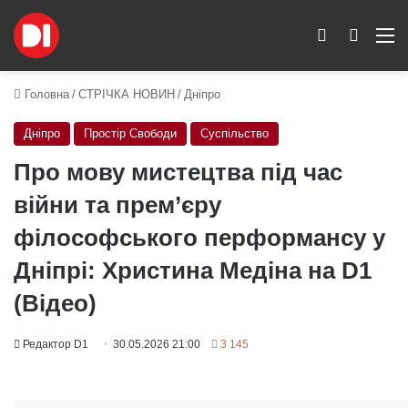
Switch skin
Пошук
M
Головна
/
СТРІЧКА НОВИН
/
Дніпро
Дніпро
Простір Свободи
Суспільство
Про мову мистецтва під час
війни та прем’єру
філософського перформансу у
Дніпрі: Христина Медіна на D1
(Відео)
Редактор D1
30.05.2026 21:00
3 145