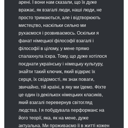
арені. І вони нам сказали, що їх дуже
вражає, як взагалі люди, наші люди, не
просто тримаються, але і відтворюють
мистецтво, наскільки сильно ми
рухаємося і розвиваємось. Оскільки я
фанат німецької філософії взагалі і
філософії в цілому, у мене прямо
спалахнула іскра. Тому, що дуже хотілося
поєднати українську і німецьку культуру,
знайти такий ключик, який відкриє їх
серця, їх свідомості, як знак поваги,
звичайно, тій країні, в яку ми їдемо. Фіхте
це один із декількох німецьких класиків,
який взагалі перевернув світогляд
людства. І я побудувала перформанс на
його теорії, яка, як на мене, дуже
актуальна. Ми проживаємо її в житті кожен