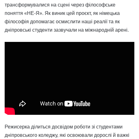
трансформувалися на сцені через філософське
поняття «НЕ-Я». Як виник цей проєкт, як німецька
філософія допомагає осмислити наші реалії та як
дніпровські студенти зазвучали на міжнародній арені.
Режисерка ділиться досвідом роботи зі студентами
дніпровського коледжу, які освоювали дорослі й важкі