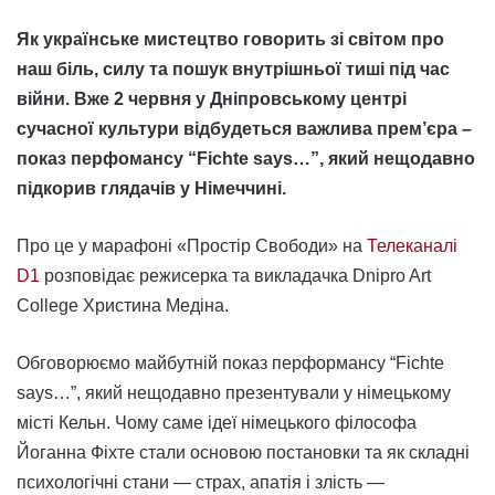
Як українське мистецтво говорить зі світом про
наш біль, силу та пошук внутрішньої тиші під час
війни. Вже 2 червня у Дніпровському центрі
сучасної культури відбудеться важлива прем’єра –
показ перфомансу “Fichte says…”, який нещодавно
підкорив глядачів у Німеччині.
Про це у марафоні «Простір Свободи» на
Телеканалі
D1
розповідає режисерка та викладачка Dnipro Art
College Христина Медіна.
Обговорюємо майбутній показ перформансу “Fichte
says…”, який нещодавно презентували у німецькому
місті Кельн. Чому саме ідеї німецького філософа
Йоганна Фіхте стали основою постановки та як складні
психологічні стани — страх, апатія і злість —