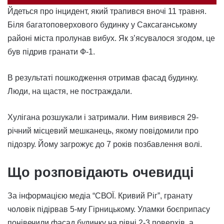
Йдеться про інцидент, який трапився вночі 11 травня.
Біля багатоповерхового будинку у Саксаганському
районі міста пролунав вибух. Як з’ясувалося згодом, це
був підрив гранати Ф-1.
В результаті пошкодження отримав фасад будинку.
Люди, на щастя, не постраждали.
Хулігана розшукали і затримали. Ним виявився 29-
річний місцевий мешканець, якому повідомили про
підозру. Йому загрожує до 7 років позбавлення волі.
Що розповідають очевидці
За інформацією медіа “СВОЇ. Кривий Ріг”, гранату
чоловік підірвав 5-му Гірницькому. Уламки боєприпасу
понівечили фасад будинку на рівні 2-3 поверхів, а