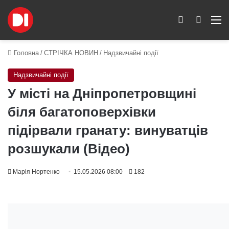
Switch skin
Пошук
M
Головна
/
СТРІЧКА НОВИН
/
Надзвичайні події
Надзвичайні події
У місті на Дніпропетровщині
біля багатоповерхівки
підірвали гранату: винуватців
розшукали (Відео)
Марія Нортенко
15.05.2026 08:00
182