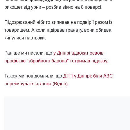
рикошет від урни – розбив вікно на 8 поверсі.
Підозрюваний нібито випивав на подвір’ї разом із
товаришем. А коли підірвав гранату, вони обидва
кинулися навтьоки.
Раніше ми писали, що
у Дніпрі адвокат освоїв
професію “збройного барона” і отримав підозру.
Також ми повідомляли, що
ДТП у Дніпрі: біля АЗС
перекинулася автівка (Відео).