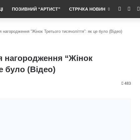
RSS
Fac
ЦІ
ПОЗИВНИЙ “АРТИСТ”
СТРІЧКА НОВИН
я нагородження “Жінок Третього тисячоліття”: як це було (Відео)
ія нагородження “Жінок
е було (Відео)
483