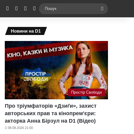
ebook
X
YouTube
Instagram
Telegram
Switch skin
Пошук
Новини на D1
Простір Свободи
Про тріумфаторів «Дзиґи», захист
авторських прав та кінопрем’єри:
акторка Анна Бірзул на D1 (Відео)
08.08.2026 21:00