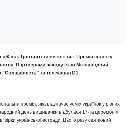
 «Жінок Третього тисячоліття». Премія щороку
ільства. Партнерами заходу став Міжнародний
“Солідарність” та телеканал D1.
ональна премія, яка відзначає усміх українок у різних
жнародний день вишиванки відбулася 17-та церемонія.
і зірки української естради. Цього разу святковий