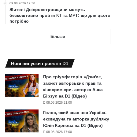
09.08.2026 12:30
Жителі Дніпропетровщини можуть
безкоштовно пройти КТ та МРТ: що для цього
потрібно
Більше
Нові випуски проектів D1
Про тріумфаторів «Дзиґи»,
захист авторських прав та
кінопрем’єри: акторка Анна
Бірзул на D1 (Відео)
08.08.2026 21:00
Голос, який знає вся Україна:
ексведуча та акторка дубляжу
Юлія Карпова на D1 (Відео)
08.08.2026 17:00