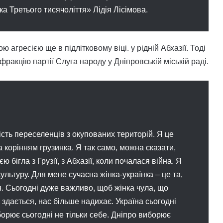
ка Третього тисячоліття» Лідія Лісімова.
агресією ще в підлітковому віці. у рідній Абхазії. Тоді
фракцію партії Слуга народу у Дніпровській міській раді.
сть переселенців з окупованих територій. Я це
за корінням грузинка. Я так само, можна сказати,
єю бігла з Грузії, з Абхазії, коли почалася війна. Я
ультуру. Для мене сучасна жінка-українка – це та,
я. Сьогодні дуже важливо, щоб жінка чула, що
 здається, нас більше надихає. Україна сьогодні
борює сьогодні не тільки себе. Дніпро виборює