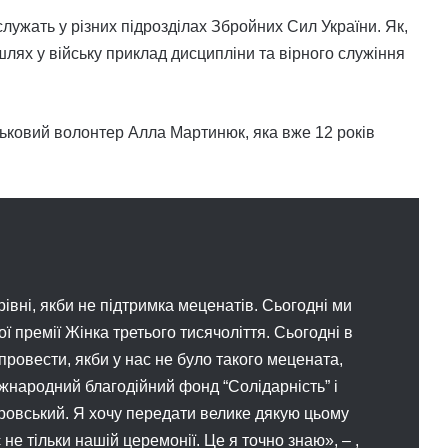
 служать у різних підрозділах Збройних Сил України. Як,
 шлях у війську приклад дисципліни та вірного служіння
йськовий волонтер Алла Мартинюк, яка вже 12 років
рівні, якби не підтримка меценатів. Сьогодні ми
 премії Жінка третього тисячоліття. Сьогодні в
ровести, якби у нас не було такого мецената,
іжнародний благодійний фонд “Солідарність” і
овський. Я хочу передати велике дякую цьому
 не тільки нашій церемонії. Це я точно знаю», – ,