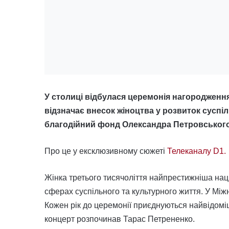
У столиці відбулася церемонія нагородження
відзначає внесок жіноцтва у розвиток сусп
благодійний фонд Олександра Петровського 
Про це у ексклюзивному сюжеті
Телеканалу D1.
Жінка третього тисячоліття найпрестижніша наці
сферах суспільного та культурного життя. У Мі
Кожен рік до церемонії приєднуються найвідоміш
концерт розпочинав Тарас Петрененко.