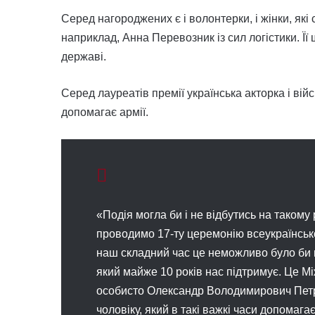
Серед нагороджених є і волонтерки, і жінки, які
наприклад, Анна Перевозник із сил логістики. Її
державі.
Серед лауреатів премії українська акторка і ві
допомагає армії.
«Подія могла би і не відбутись на такому 
проводимо 17-ту церемонію всеукраїнської
наш складний час це неможливо було би п
який майже 10 років нас підтримує. Це М
особисто Олександр Володимирович Петр
чоловіку, який в такі важкі часи допомагає