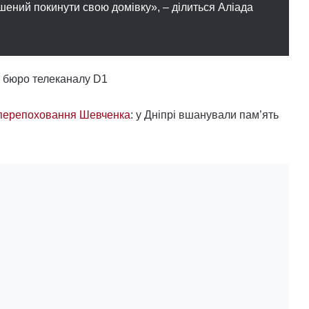
ушений покинути свою домівку», – ділиться Аліада
е бюро телеканалу D1
 перепоховання Шевченка
: у Дніпрі вшанували пам’ять