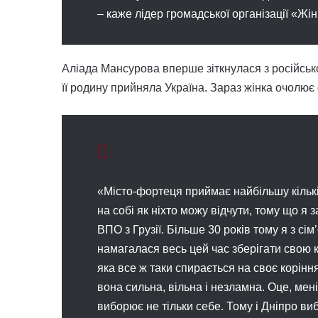
– каже лідер громадської організації «Жін
Аліада Мансурова вперше зіткнулася з російською 
її родину прийняла Україна. Зараз жінка очолює 
«Місто-фортеця приймає найбільшу кількі
на собі як ніхто можу відчути, тому що я 
ВПО з Грузії. Більше 30 років тому я з сім’
намагалася весь цей час зберігати свою к
яка все ж таки спирається на своє корінн
вона сильна, вільна і незламна. Оце, мені
виборює не тільки себе. Тому і Дніпро ви