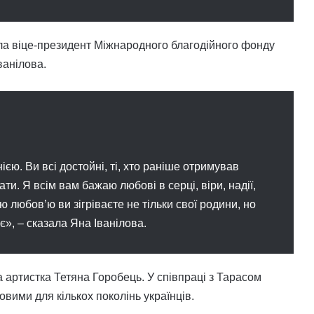
ила віце-президент Міжнародного благодійного фонду
ванілова.
єю. Ви всі достойні, ті, хто раніше отримував
вати. Я всім вам бажаю любові в серці, віри, надії,
ю любов’ю ви зігріваєте не тільки свої родини, но
ає», – сказала Яна Іванілова.
 артистка Тетяна Горобець. У співпраці з Тарасом
овими для кількох поколінь українців.