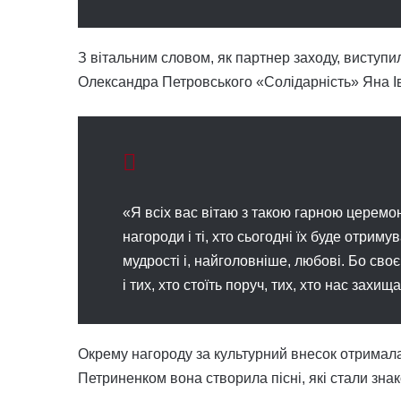
З вітальним словом, як партнер заходу, виступ
Олександра Петровського «Солідарність» Яна І
«Я всіх вас вітаю з такою гарною церемоні
нагороди і ті, хто сьогодні їх буде отриму
мудрості і, найголовніше, любові. Бо своє
і тих, хто стоїть поруч, тих, хто нас захищ
Окрему нагороду за культурний внесок отримала
Петриненком вона створила пісні, які стали знак