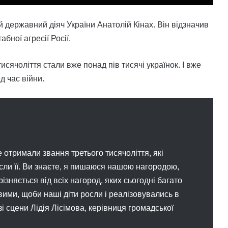
 державний діяч України Анатолій Кінах. Він відзначив
бної агресії Росії.
исячоліття стали вже понад пів тисячі українок. І вже
д час війни.
же отримали звання третього тисячоліття, які
если її. Ви знаєте, я пишаюся нашою нагородою,
ізняється від всіх нагород, яких сьогодні багато
ивими, щоби наші діти росли і реалізовувались в
зі сцени Лідія Лісімова, керівниця громадської