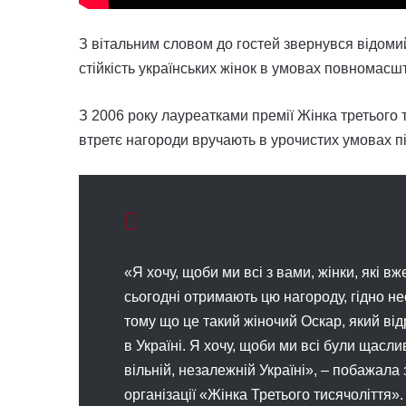
З вітальним словом до гостей звернувся відомий
стійкість українських жінок в умовах повномасшта
З 2006 року лауреатками премії Жінка третього т
втретє нагороди вручають в урочистих умовах пі
«Я хочу, щоби ми всі з вами, жінки, які в
сьогодні отримають цю нагороду, гідно н
тому що це такий жіночий Оскар, який відр
в Україні. Я хочу, щоби ми всі були щасл
вільній, незалежній Україні», – побажала 
організації «Жінка Третього тисячоліття».