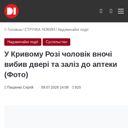
Switch skin
Пошук
M
Головна
/
СТРІЧКА НОВИН
/
Надзвичайні події
Надзвичайні події
Суспільство
У Кривому Розі чоловік вночі
вибив двері та заліз до аптеки
(Фото)
Пащенко Сергій
09.07.2026 14:08
820