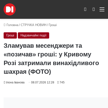
Switch skin
Пошук
M
Головна
/
СТРІЧКА НОВИН
/
Гроші
Гроші
Надзвичайні події
Зламував месенджери та
«позичав» гроші: у Кривому
Розі затримали винахідливого
шахрая (ФОТО)
Ілона Іванова
08.07.2026 12:28
745