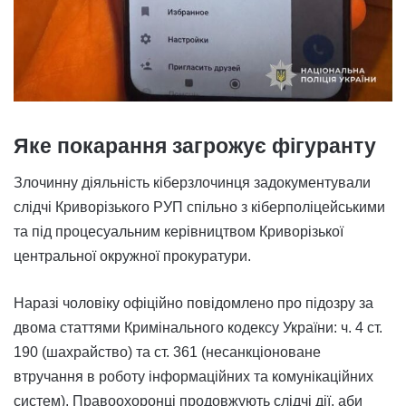
Яке покарання загрожує фігуранту
Злочинну діяльність кіберзлочинця задокументували
слідчі Криворізького РУП спільно з кіберполіцейськими
та під процесуальним керівництвом Криворізької
центральної окружної прокуратури.
Наразі чоловіку офіційно повідомлено про підозру за
двома статтями Кримінального кодексу України: ч. 4 ст.
190 (шахрайство) та ст. 361 (несанкціоноване
втручання в роботу інформаційних та комунікаційних
систем). Правоохоронці продовжують слідчі дії, аби