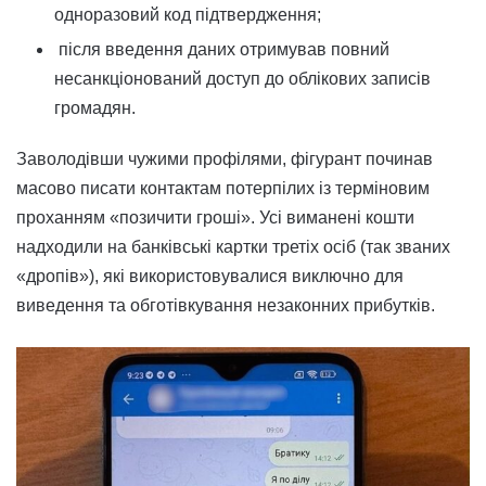
одноразовий код підтвердження;
після введення даних отримував повний
несанкціонований доступ до облікових записів
громадян.
Заволодівши чужими профілями, фігурант починав
масово писати контактам потерпілих із терміновим
проханням «позичити гроші». Усі виманені кошти
надходили на банківські картки третіх осіб (так званих
«дропів»), які використовувалися виключно для
виведення та обготівкування незаконних прибутків.