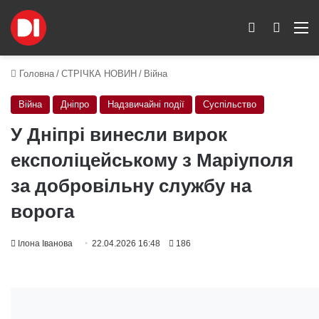
Switch skin
Пошук
M
Головна
/
СТРІЧКА НОВИН
/
Війна
Війна
Дніпро
Надзвичайні події
Суспільство
У Дніпрі винесли вирок
експоліцейському з Маріуполя
за добровільну службу на
ворога
Ілона Іванова
22.04.2026 16:48
186