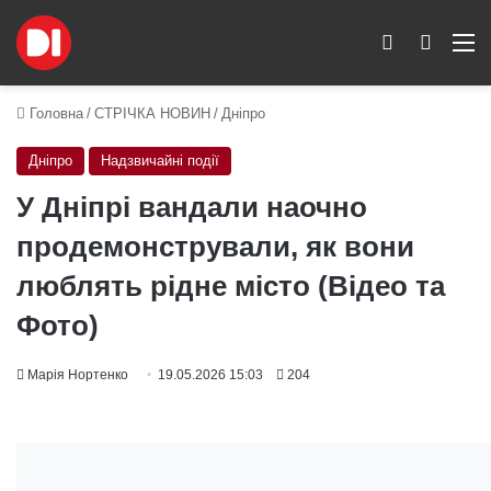
Switch skin
Пошук
M
Головна
/
СТРІЧКА НОВИН
/
Дніпро
Дніпро
Надзвичайні події
У Дніпрі вандали наочно
продемонстрували, як вони
люблять рідне місто (Відео та
Фото)
Марія Нортенко
19.05.2026 15:03
204