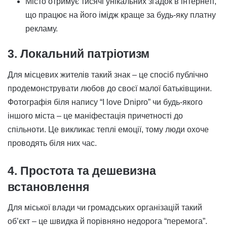
Місто отримує тисячі унікальних згадок в інтернеті,
що працює на його імідж краще за будь-яку платну
рекламу.
3. Локальний патріотизм
Для місцевих жителів такий знак – це спосіб публічно
продемонструвати любов до своєї малої батьківщини.
Фотографія біля напису “I love Dnipro” чи будь-якого
іншого міста – це маніфестація причетності до
спільноти. Це викликає теплі емоції, тому люди охоче
проводять біля них час.
4. Простота та дешевизна
встановлення
Для міської влади чи громадських організацій такий
об’єкт – це швидка й порівняно недорога “перемога”.