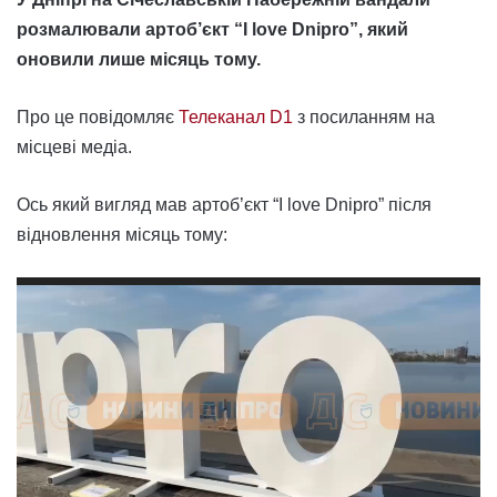
розмалювали артоб’єкт “I love Dnipro”, який
оновили лише місяць тому.
Про це повідомляє
Телеканал D1
з посиланням на
місцеві медіа.
Ось який вигляд мав артоб’єкт “I love Dnipro” після
відновлення місяць тому:
Відеопрогравач