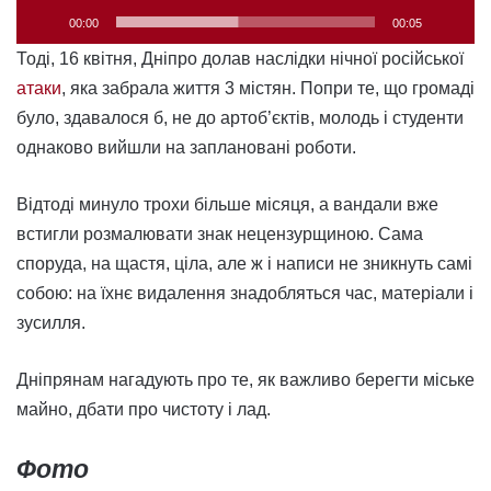
00:00
00:05
Тоді, 16 квітня, Дніпро долав наслідки нічної російської
атаки
, яка забрала життя 3 містян. Попри те, що громаді
було, здавалося б, не до артоб’єктів, молодь і студенти
однаково вийшли на заплановані роботи.
Відтоді минуло трохи більше місяця, а вандали вже
встигли розмалювати знак нецензурщиною. Сама
споруда, на щастя, ціла, але ж і написи не зникнуть самі
собою: на їхнє видалення знадобляться час, матеріали і
зусилля.
Дніпрянам нагадують про те, як важливо берегти міське
майно, дбати про чистоту і лад.
Фото