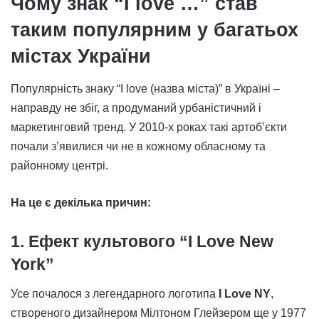
Чому знак “I love …” став
таким популярним у багатьох
містах України
Популярність знаку “I love (назва міста)” в Україні –
направду не збіг, а продуманий урбаністичний і
маркетинговий тренд. У 2010-х роках такі артоб’єкти
почали з’явилися чи не в кожному обласному та
районному центрі.
На це є декілька причин:
1. Ефект культового “I Love New
York”
Усе почалося з легендарного логотипа
I Love NY
,
створеного дизайнером Мілтоном Глейзером ще у 1977