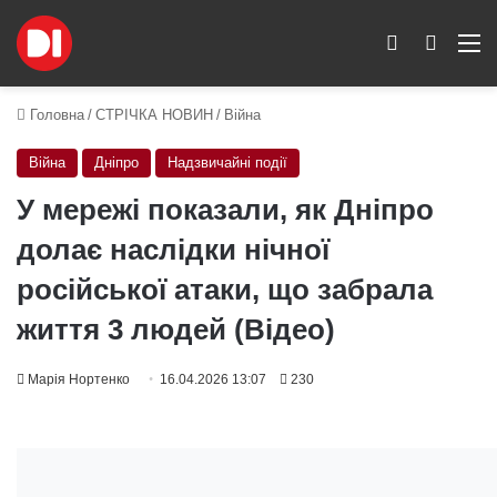
Switch skin
Пошук
M
Головна
/
СТРІЧКА НОВИН
/
Війна
Війна
Дніпро
Надзвичайні події
У мережі показали, як Дніпро
долає наслідки нічної
російської атаки, що забрала
життя 3 людей (Відео)
Марія Нортенко
16.04.2026 13:07
230