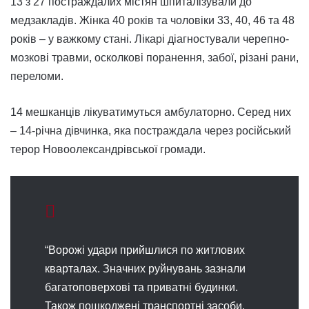
13 з 27 постраждалих містян шпиталізували до
медзакладів. Жінка 40 років та чоловіки 33, 40, 46 та 48
років – у важкому стані. Лікарі діагностували черепно-
мозкові травми, осколкові поранення, забої, різані рани,
переломи.
14 мешканців лікуватимуться амбулаторно. Серед них
– 14-річна дівчинка, яка постраждала через російський
терор Новоолександрівської громади.
“Ворожі удари прийшлися по житлових
кварталах. Значних руйнувань зазнали
багатоповерхові та приватні будинки.
Також пошкоджені транспортні засоби,