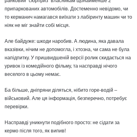
ранковий “сюрприз” власникам щонайменше 2
припаркованих автомобілів. Достеменно невідомо, чи
то керманич намагався виїхати з лабіринту машин чи то
ніяк не міг знайти собі місця.
Але байдуже: шкоди наробив. А людина, яка давала
вказівки, нічим не допомогла, і хтозна, чи сама не була
напідпитку. У пришвидшеній версії ролик скидається на
уривок із комедійного фільму, та насправді нічого
веселого в цьому немає.
Ба більше, дніпряни діляться, нібито горе-водій –
військовий. Але ця інформація, безперечно, потребує
перевірки.
Насправді уникнути подібного просто: не сідати за
кермо після того, як випив!