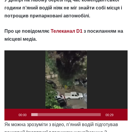
години п’яний водій ніяк не міг знайти собі місця і
потрощив припарковані автомобілі.
Про це повідомляє
Телеканал D1
з посиланням на
місцеві медіа.
Відеопрогравач
00:00
00:29
Як можна зрозуміти з відео, п’яний водій підготував