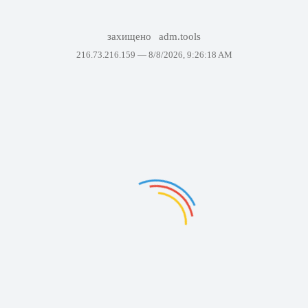
захищено
adm.tools
216.73.216.159 —
8/8/2026, 9:26:18 AM
вдалося відобразити сторінку. Повторіть спробу через кі
хвилин.