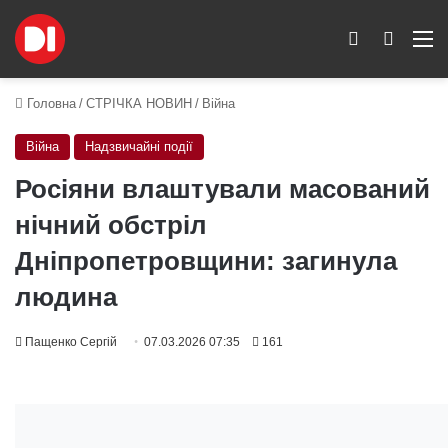
Switch skin
Пошук
M
Головна
/
СТРІЧКА НОВИН
/
Війна
Війна
Надзвичайні події
Росіяни влаштували масований
нічний обстріл
Дніпропетровщини: загинула
людина
Пащенко Сергій
07.03.2026 07:35
161