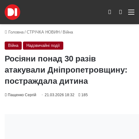
Switch skin
Пошук
M
Головна
/
СТРІЧКА НОВИН
/
Війна
Війна
Надзвичайні події
Росіяни понад 30 разів
атакували Дніпропетровщину:
постраждала дитина
Пащенко Сергій
21.03.2026 18:32
185