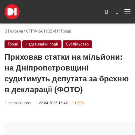
Switch skin
Пошук
M
Головна
/
СТРІЧКА НОВИН
/
Гроші
Гроші
Надзвичайні події
Суспільство
Приховав статки на мільйони:
на Дніпропетровщині
судитимуть депутата за брехню
в декларації (ФОТО)
Ілона Іванова
22.04.2026 15:42
1 608