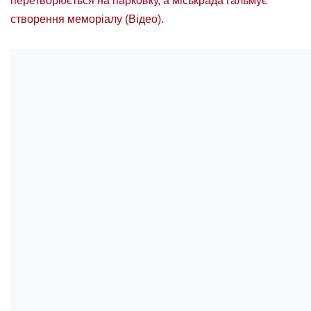
перетворюється на парковку, а міськрада гальмує
створення меморіалу (Відео).