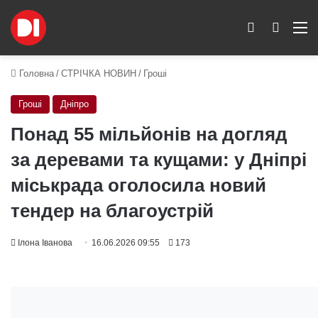
Switch skin
Пошук
M
Головна
/
СТРІЧКА НОВИН
/
Гроші
Гроші
Дніпро
Понад 55 мільйонів на догляд
за деревами та кущами: у Дніпрі
міськрада оголосила новий
тендер на благоустрій
Ілона Іванова
16.06.2026 09:55
173