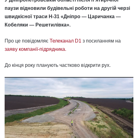
паузи відновили будівельні роботи на другій черзі
швидкісної траси Н-31 «Дніпро — Царичанка —
Кобеляки — Решетилівка».
Про це повідомляє
Телеканал D1
з посиланням на
заяву компанії-підрядника.
До кінця року планують частково відкрити рух.
Відеопрогравач