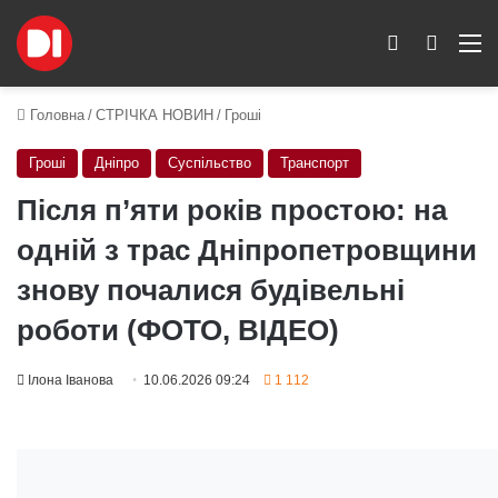
Switch skin
Пошук
M
Головна
/
СТРІЧКА НОВИН
/
Гроші
Гроші
Дніпро
Суспільство
Транспорт
Після п’яти років простою: на
одній з трас Дніпропетровщини
знову почалися будівельні
роботи (ФОТО, ВІДЕО)
Ілона Іванова
10.06.2026 09:24
1 112