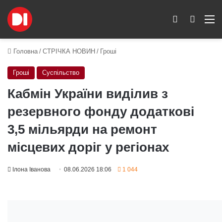
Switch skin
Пошук
M
Головна
/
СТРІЧКА НОВИН
/
Гроші
Гроші
Суспільство
Кабмін України виділив з
резервного фонду додаткові
3,5 мільярди на ремонт
місцевих доріг у регіонах
Ілона Іванова
08.06.2026 18:06
1 044