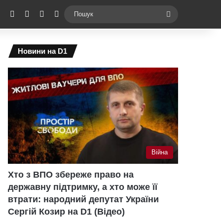
ebook
X
YouTube
Instagram
Telegram
Switch skin
Пошук
Новини на D1
Війна
Хто з ВПО збереже право на
державну підтримку, а хто може її
втрати: народний депутат України
Сергій Козир на D1 (Відео)