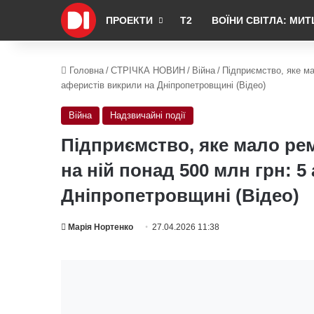
ПРОЕКТИ
Т2
ВОЇНИ СВІТЛА: МИТ
Головна
/
СТРІЧКА НОВИН
/
Війна
/
Підприємство, яке ма
аферистів викрили на Дніпропетровщині (Відео)
Війна
Надзвичайні події
Підприємство, яке мало рем
на ній понад 500 млн грн: 
Дніпропетровщині (Відео)
Марія Нортенко
27.04.2026 11:38