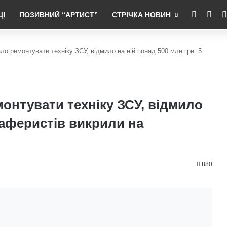
RSS
Fac
ЦІ
ПОЗИВНИЙ “АРТИСТ”
СТРІЧКА НОВИН
ло ремонтувати техніку ЗСУ, відмило на ній понад 500 млн грн: 5
онтувати техніку ЗСУ, відмило
5 аферистів викрили на
880