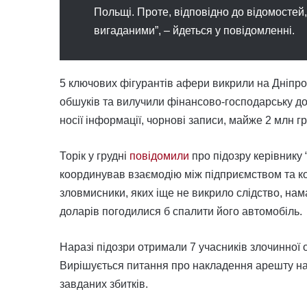
Польщі. Проте, відповідно до відомостей,
вигаданими”, – йдеться у повідомленні.
5 ключових фігурантів афери викрили на Дніпро
обшуків та вилучили фінансово-господарську до
носії інформації, чорнові записи, майже 2 млн гр
Торік у грудні
повідомили
про підозру керівнику 
координував взаємодію між підприємством та ко
зловмисники, яких іще не викрило слідство, нама
доларів погодилися б спалити його автомобіль.
Наразі підозри отримали 7 учасників злочинної ор
Вирішується питання про накладення арешту на 
завданих збитків.