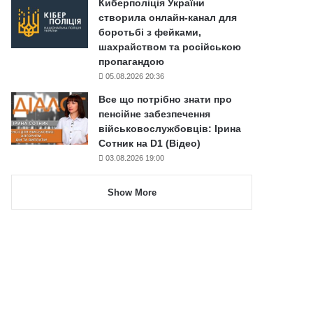
Киберполіція України
створила онлайн-канал для
боротьбі з фейками,
шахрайством та російською
пропагандою
05.08.2026 20:36
Все що потрібно знати про
пенсійне забезпечення
військовослужбовців: Ірина
Сотник на D1 (Відео)
03.08.2026 19:00
Show More