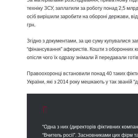
техніку ЗСУ, заплатили за роботу понад 2,5 млр
осіб вирішили заробити на обороні держави, ві
грн.
Згідно з документами, за цю суму купувалися за
“фінансування” аферистів. Кошти з оборонних к
опісля чого їх одразу знімали й передавали готі
Правоохоронці встановили понад 40 таких фікти
України, які з 2014 року мешкають у так званій “
“Одна з них (директорів фіктивних компан
“Вчитель росії”. Засновниками цих фірм та