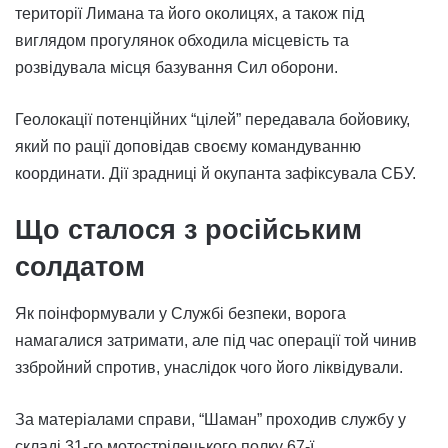
території Лимана та його околицях, а також під
виглядом прогулянок обходила місцевість та
розвідувала місця базування Сил оборони.
Геолокації потенційних “цілей” передавала бойовику,
який по рації доповідав своєму командуванню
координати. Дії зрадниці й окупанта зафіксувала СБУ.
Що сталося з російським
солдатом
Як поінформували у Службі безпеки, ворога
намагалися затримати, але під час операції той чинив
ззбройний спротив, унаслідок чого його ліквідували.
За матеріалами справи, “Шаман” проходив службу у
складі 31-го мотострілецького полку 67-ї