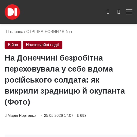
Switch skin
Пошук
M
Головна
/
СТРІЧКА НОВИН
/
Війна
Війна
Надзвичайні події
На Донеччині безробітна
переховувала у себе вдома
російського солдата: як
викрили зрадницю й окупанта
(Фото)
Марія Нортенко
25.05.2026 17:07
693