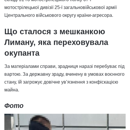
мотострілецької дивізії 25-ї загальновійськової армії
Центрального військового округу країни-агресора.
Що сталося з мешканкою
Лиману, яка переховувала
окупанта
За матеріалами справи, зрадниця наразі перебуває під
вартою. За державну зраду, вчинену в умовах воєнного
стану, їй загрожує довічне ув’язнення з конфіскацією
майна.
Фото