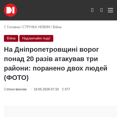
Switch skin
Пошук
M
Головна
/
СТРІЧКА НОВИН
/
Війна
Війна
Надзвичайні події
На Дніпропетровщині ворог
понад 20 разів атакував три
райони: поранено двох людей
(ФОТО)
Ілона Іванова
19.05.2026 07:33
377