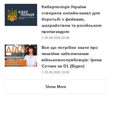
Киберполіція України
створила онлайн-канал для
боротьбі з фейками,
шахрайством та російською
пропагандою
05.08.2026 20:36
Все що потрібно знати про
пенсійне забезпечення
військовослужбовців: Ірина
Сотник на D1 (Відео)
03.08.2026 19:00
Show More