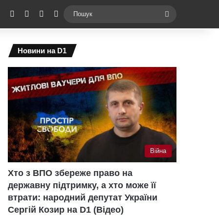
ebook
X
YouTube
Instagram
Telegram
Switch skin
Пошук
Новини на D1
Війна
Хто з ВПО збереже право на
державну підтримку, а хто може її
втрати: народний депутат України
Сергій Козир на D1 (Відео)