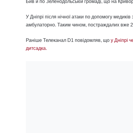
Бив й по Зеленодольській громаді, що на Кривор
У Дніпрі після нічної атаки по допомогу медиків
амбулаторно. Таким чином, постраждалих вже 28.
Раніше Телеканал D1 повідомляв, що
у Дніпрі 
дитсадка.