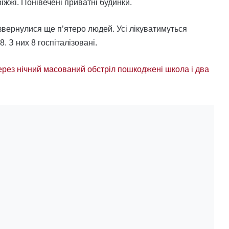
іжжі. Понівечені приватні будинки.
 звернулися ще п’ятеро людей. Усі лікуватимуться
 З них 8 госпіталізовані.
через нічний масований обстріл пошкоджені школа і два