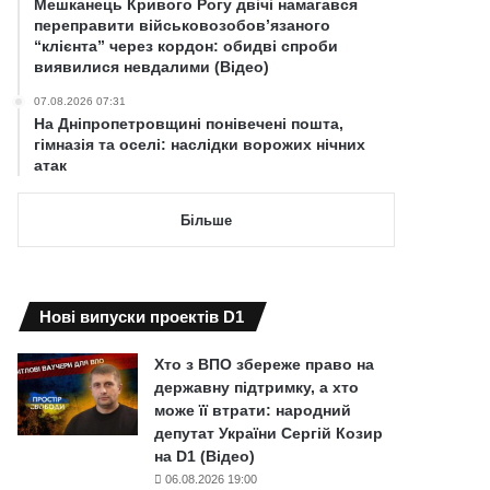
Мешканець Кривого Рогу двічі намагався
переправити військовозобов’язаного
“клієнта” через кордон: обидві спроби
виявилися невдалими (Відео)
07.08.2026 07:31
На Дніпропетровщині понівечені пошта,
гімназія та оселі: наслідки ворожих нічних
атак
Більше
Нові випуски проектів D1
Хто з ВПО збереже право на
державну підтримку, а хто
може її втрати: народний
депутат України Сергій Козир
на D1 (Відео)
06.08.2026 19:00