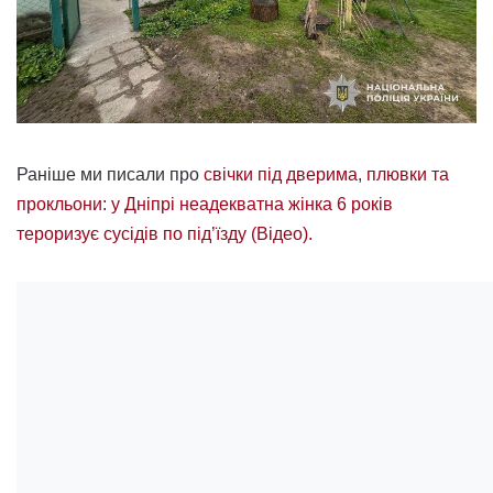
Раніше ми писали про
свічки під дверима, плювки та
прокльони: у Дніпрі неадекватна жінка 6 років
тероризує сусідів по під’їзду (Відео).