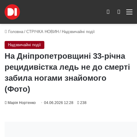
Switch skin
Пошук
M
Головна
/
СТРІЧКА НОВИН
/
Надзвичайні події
Надзвичайні події
На Дніпропетровщині 33-річна
рецидивістка ледь не до смерті
забила ногами знайомого
(Фото)
Марія Нортенко
04.06.2026 12:28
238