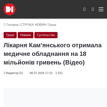
Switch skin
Пошук
M
Головна
/
СТРІЧКА НОВИН
/
Гроші
Гроші
Новини
Суспільство
Лікарня Кам’янського отримала
медичне обладнання на 18
мільйонів гривень (Відео)
Редактор D1
06.07.2026 17:15
521