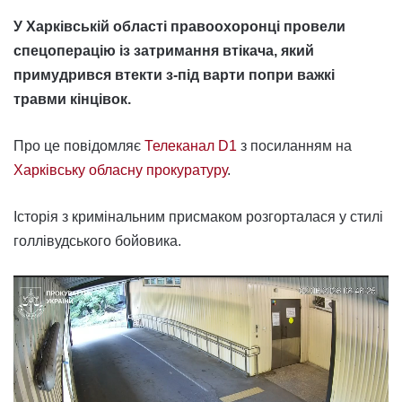
У Харківській області правоохоронці провели
спецоперацію із затримання втікача, який
примудрився втекти з-під варти попри важкі
травми кінцівок.
Про це повідомляє
Телеканал D1
з посиланням на
Харківську обласну прокуратуру
.
Історія з кримінальним присмаком розгорталася у стилі
голлівудського бойовика.
Відеопрогравач