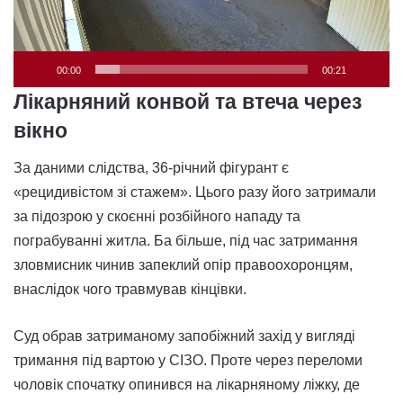
00:00
00:21
Лікарняний конвой та втеча через
вікно
За даними слідства, 36-річний фігурант є
«рецидивістом зі стажем». Цього разу його затримали
за підозрою у скоєнні розбійного нападу та
пограбуванні житла. Ба більше, під час затримання
зловмисник чинив запеклий опір правоохоронцям,
внаслідок чого травмував кінцівки.
Суд обрав затриманому запобіжний захід у вигляді
тримання під вартою у СІЗО. Проте через переломи
чоловік спочатку опинився на лікарняному ліжку, де