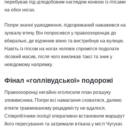
перебував під цілодобовим наглядом конвою із гіпсами
на обох ногах.
Попри значні ушкодження, підозрюваний наважився на
зухвалу втечу. Він попросився у правоохоронців до
вбиральні, де відчинив вікно та вистрибнув на вулицю.
Навіть із гіпсом на ногах чоловік спромігся подолати
лісовий масив, після чого викликав таксі та зник у
невідомому напрямку.
Фінал «голлівудської» подорожі
Правоохоронці негайно оголосили план розшуку
зловмисника. Попри всі намагання сховатися, далеко
втекти травмованому рецидивісту не вдалося.
Співробітники поліції оперативно встановили маршрут
його пересування та затримали втікача у місті Чугуєві.