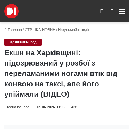
Switch skin
Пошук
M
Головна
/
СТРІЧКА НОВИН
/
Надзвичайні події
Надзвичайні події
Екшн на Харківщині:
підозрюваний у розбої з
переламаними ногами втік від
конвою на таксі, але його
упіймали (ВІДЕО)
Ілона Іванова
05.06.2026 09:03
438