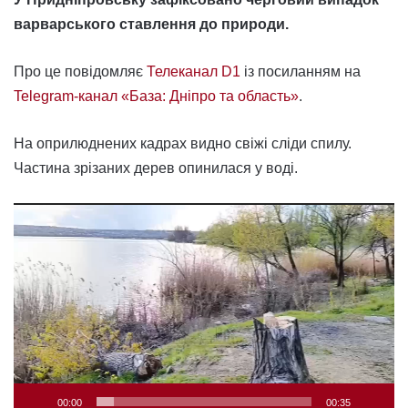
варварського ставлення до природи.
Про це повідомляє
Телеканал D1
із посиланням на
Telegram-канал «База: Дніпро та область»
.
На оприлюднених кадрах видно свіжі сліди спилу.
Частина зрізаних дерев опинилася у воді.
Відеопрогравач
00:00
00:35