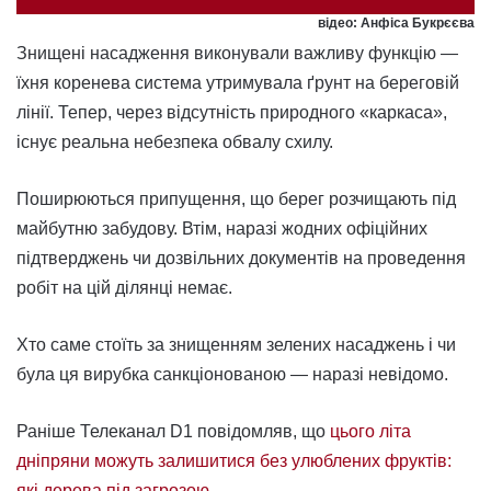
відео: Анфіса Букрєєва
Знищені насадження виконували важливу функцію —
їхня коренева система утримувала ґрунт на береговій
лінії. Тепер, через відсутність природного «каркаса»,
існує реальна небезпека обвалу схилу.
Поширюються припущення, що берег розчищають під
майбутню забудову. Втім, наразі жодних офіційних
підтверджень чи дозвільних документів на проведення
робіт на цій ділянці немає.
Хто саме стоїть за знищенням зелених насаджень і чи
була ця вирубка санкціонованою — наразі невідомо.
Раніше Телеканал D1 повідомляв, що
цього літа
дніпряни можуть залишитися без улюблених фруктів:
які дерева під загрозою
.