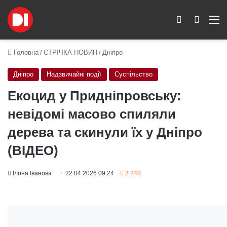
Switch skin
Пошук
M
Головна
/
СТРІЧКА НОВИН
/
Дніпро
Дніпро
Надзвичайні події
Суспільство
Екоцид у Придніпровську:
невідомі масово спиляли
дерева та скинули їх у Дніпро
(ВІДЕО)
Ілона Іванова
22.04.2026 09:24
2 240