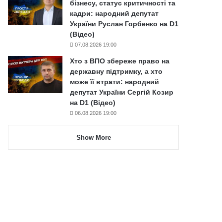
бізнесу, статус критичності та
кадри: народний депутат
України Руслан Горбенко на D1
(Відео)
07.08.2026 19:00
Хто з ВПО збереже право на
державну підтримку, а хто
може її втрати: народний
депутат України Сергій Козир
на D1 (Відео)
06.08.2026 19:00
Show More