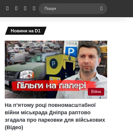
ebook
X
YouTube
Instagram
Telegram
Switch skin
Пошук
Новини на D1
Війна
На п’ятому році повномасштабної
війни міськрада Дніпра раптово
згадала про парковки для військових
(Відео)