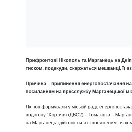
Прифронтові Нікополь та Марганець на Дні
тиском, подекуди, скаржаться мешканці, її в
Причина – припинення енергопостачання на
посиланням на пресслужбу Марганецької міс
Як поінформували у міській раді, енергопостач
водогону “Хортиця (ДВС2) – Томаківка – Маргане
на Марганець здійснюється із пониженим тиском