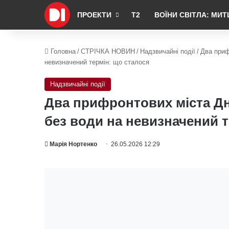
ПРОЕКТИ
Т2
ВОЇНИ СВІТЛА: МИТ
Головна
/
СТРІЧКА НОВИН
/
Надзвичайні події
/
Два приф
невизначений термін: що сталося
Надзвичайні події
Два прифронтових міста Д
без води на невизначений т
Марія Нортенко
26.05.2026 12:29