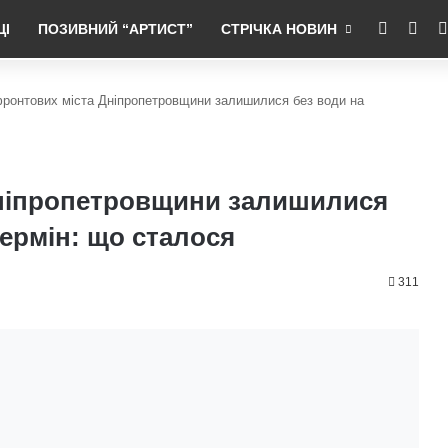
RSS
Fac
ЦІ
ПОЗИВНИЙ “АРТИСТ”
СТРІЧКА НОВИН
ронтових міста Дніпропетровщини залишилися без води на
ніпропетровщини залишилися
ермін: що сталося
311