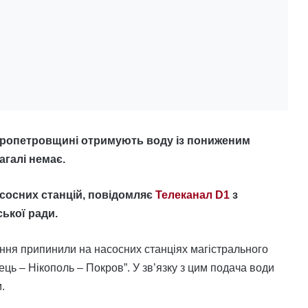
пропетровщині отримують воду із пониженим
загалі немає.
сосних станцій, повідомляє
Телеканал D1
з
ької ради.
ання припинили на насосних станціях магістрального
ць – Нікополь – Покров”. У зв’язку з цим подача води
.