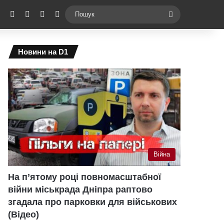
ebook
X
YouTube
Instagram
Telegram
Switch skin
Пошук
Новини на D1
Війна
На п’ятому році повномасштабної
війни міськрада Дніпра раптово
згадала про парковки для військових
(Відео)