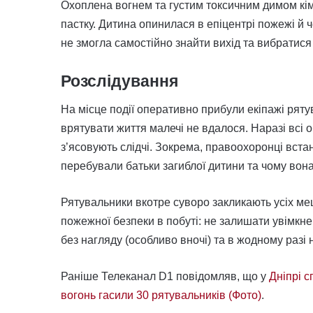
Охоплена вогнем та густим токсичним димом кім
пастку. Дитина опинилася в епіцентрі пожежі й
не змогла самостійно знайти вихід та вибратис
Розслідування
На місце події оперативно прибули екіпажі ряту
врятувати життя малечі не вдалося. Наразі всі 
з’ясовують слідчі. Зокрема, правоохоронці вст
перебували батьки загиблої дитини та чому вон
Рятувальники вкотре суворо закликають усіх м
пожежної безпеки в побуті: не залишати увімкне
без нагляду (особливо вночі) та в жодному разі
Раніше Телеканал D1 повідомляв, що у
Дніпрі 
вогонь гасили 30 рятувальників (Фото)
.