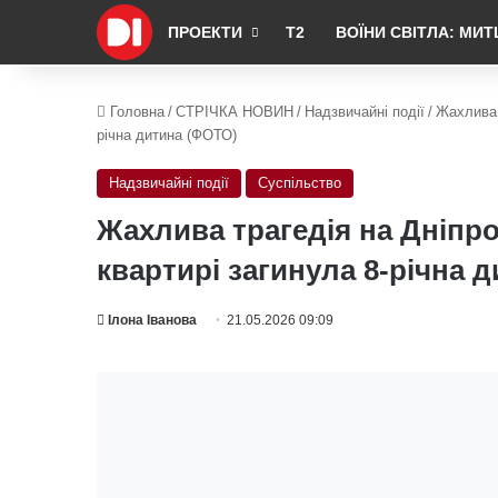
ПРОЕКТИ
Т2
ВОЇНИ СВІТЛА: МИТ
Головна
/
СТРІЧКА НОВИН
/
Надзвичайні події
/
Жахлива 
річна дитина (ФОТО)
Надзвичайні події
Суспільство
Жахлива трагедія на Дніпро
квартирі загинула 8-річна 
Ілона Іванова
21.05.2026 09:09