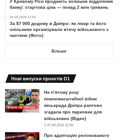
У Кривому Розі продають колишнє відділення
банку: стартова ціна — понад 2 млн гривень
08.08.2026 12:00
За $7 000 додому в Дніпро: як лікар та його
спільники організували втечу військового з
частини (Фото)
Більше
Нові випуски проектів D1
На п’ятому році
повномасштабної війни
міськрада Дніпра раптово
згадала про парковки для
військових (Відео)
07.08.2026 21:00
Про адаптацію релокованого