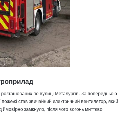
троприлад
в, розташованих по вулиці Металургів. За попередньою
пожежі став звичайний електричний вентилятор, який
д ймовірно замкнуло, після чого вогонь миттєво