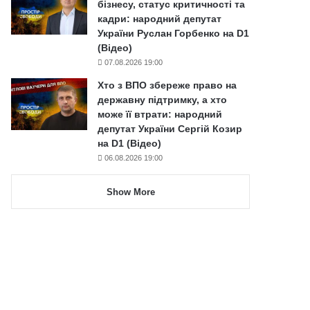
бізнесу, статус критичності та
кадри: народний депутат
України Руслан Горбенко на D1
(Відео)
07.08.2026 19:00
Хто з ВПО збереже право на
державну підтримку, а хто
може її втрати: народний
депутат України Сергій Козир
на D1 (Відео)
06.08.2026 19:00
Show More