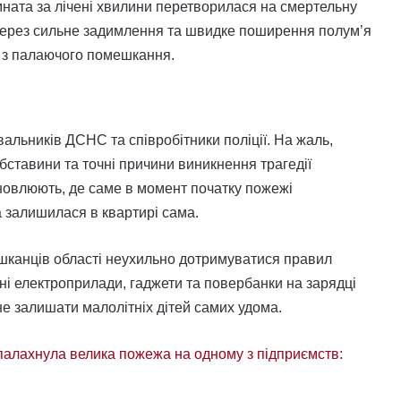
ната за лічені хвилини перетворилася на смертельну
 через сильне задимлення та швидке поширення полум’я
я з палаючого помешкання.
вальників ДСНС та співробітники поліції. На жаль,
обставини та точні причини виникнення трагедії
ановлюють, де саме в момент початку пожежі
а залишилася в квартирі сама.
ешканців області неухильно дотримуватися правил
ні електроприлади, гаджети та повербанки на зарядці
 не залишати малолітніх дітей самих удома.
спалахнула велика пожежа на одному з підприємств: