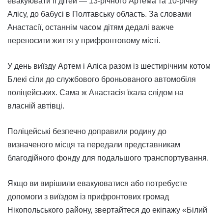
евакуювати її дітей — 13-річного Артема та 10-річну
Алісу, до бабусі в Полтавську область. За словами
Анастасії, останнім часом дітям дедалі важче
переносити життя у прифронтовому місті.
У день виїзду Артем і Аліса разом із шестирічним котом
Блекі сіли до службового броньованого автомобіля
поліцейських. Сама ж Анастасія їхала слідом на
власній автівці.
Поліцейські безпечно доправили родину до
визначеного місця та передали представникам
благодійного фонду для подальшого транспортування.
Якщо ви вирішили евакуюватися або потребуєте
допомоги з виїздом із прифронтових громад
Нікопольського району, звертайтеся до екіпажу «Білий