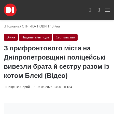
Switch skin
Пошук
M
Головна
/
СТРІЧКА НОВИН
/
Війна
Війна
Надзвичайні події
Суспільство
З прифронтового міста на
Дніпропетровщині поліцейські
вивезли брата й сестру разом із
котом Блекі (Відео)
Пащенко Сергій
06.06.2026 13:00
184