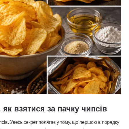
 як взятися за пачку чипсів
сів. Увесь секрет полягає у тому, що першою в порядку