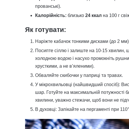
прованські).
Калорійність:
близько
24 ккал
на 100 г сві
Як готувати:
Наріжте кабачок тонкими дисками (до 2 мм)
Посипте сіллю і залиште на 10-15 хвилин, 
холодною водою і насухо промокніть рушник
хрусткими, а не в’яленими).
Обваляйте скибочки у паприці та травах.
У мікрохвильовці (найшвидший спосіб): Вис
шар. Готуйте на максимальній потужності бл
хвилини, уважно стежачи, щоб вони не підг
В духовці: Запікайте на пергаменті при 110