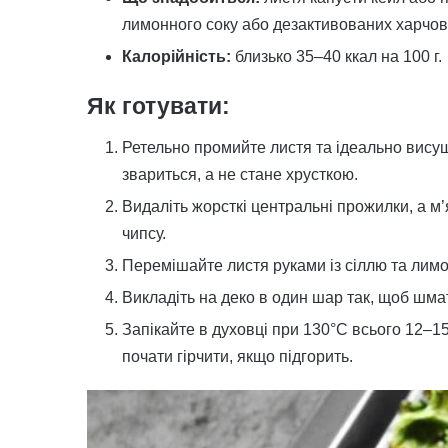
лимонного соку або дезактивованих харчови
Калорійність:
близько 35–40 ккал на 100 г.
Як готувати:
Ретельно промийте листя та ідеально висуш
звариться, а не стане хрусткою.
Видаліть жорсткі центральні прожилки, а м’
чипсу.
Перемішайте листя руками із сіллю та лим
Викладіть на деко в один шар так, щоб шма
Запікайте в духовці при 130°C всього 12–1
почати гірчити, якщо підгорить.