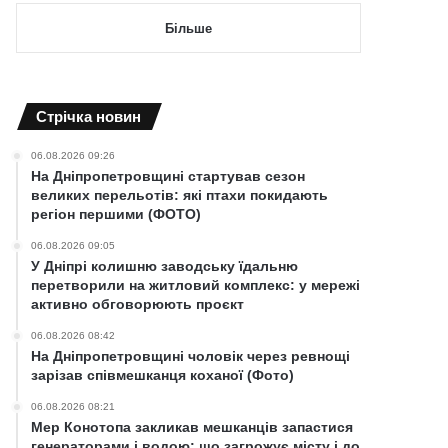
Більше
Cтрічка новин
06.08.2026 09:26
На Дніпропетровщині стартував сезон
великих перельотів: які птахи покидають
регіон першими (ФОТО)
06.08.2026 09:05
У Дніпрі колишню заводську їдальню
перетворили на житловий комплекс: у мережі
активно обговорюють проєкт
06.08.2026 08:42
На Дніпропетровщині чоловік через ревнощі
зарізав співмешканця коханої (Фото)
06.08.2026 08:21
Мер Конотопа закликав мешканців запастися
генераторами і водою: що загрожує місту і до