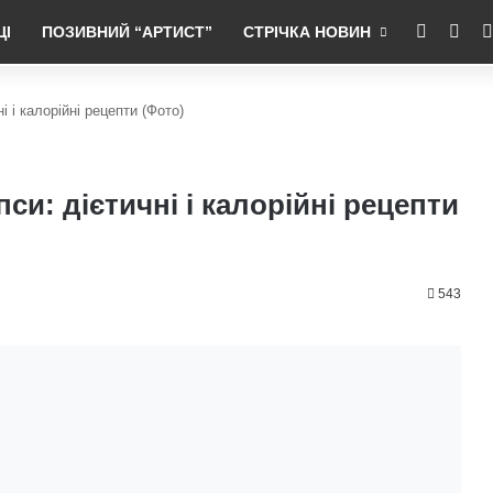
RSS
Fac
ЦІ
ПОЗИВНИЙ “АРТИСТ”
СТРІЧКА НОВИН
і і калорійні рецепти (Фото)
си: дієтичні і калорійні рецепти
543