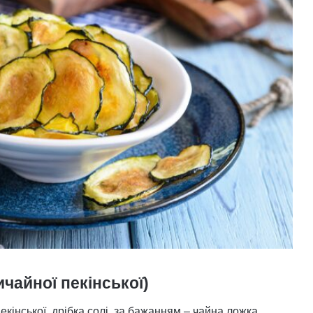
ичайної пекінської)
екінської, дрібка солі, за бажанням – чайна ложка