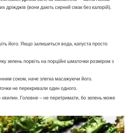
х дріжджів (вони дають сирний смак без калорій).
іть його. Якщо залишиться вода, капуста просто
яку зелень порвіть на порційні шматочки розміром з
онним соком, наче злегка масажуючи його.
точки не перекривали один одного.
5 хвилин. Головне – не перетримати, бо зелень може