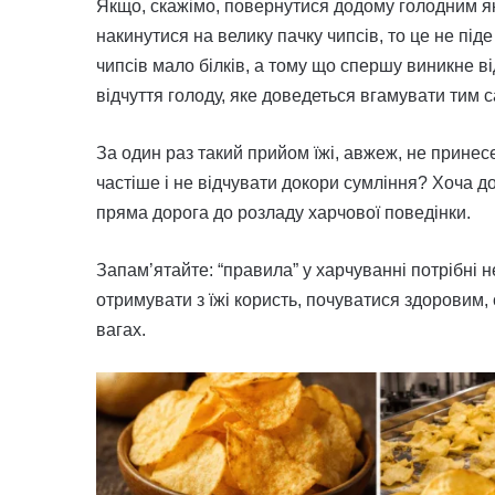
Якщо, скажімо, повернутися додому голодним як в
накинутися на велику пачку чипсів, то це не піде 
чипсів мало білків, а тому що спершу виникне ві
відчуття голоду, яке доведеться вгамувати тим
За один раз такий прийом їжі, авжеж, не принесе
частіше і не відчувати докори сумління? Хоча до
пряма дорога до розладу харчової поведінки.
Запам’ятайте: “правила” у харчуванні потрібні 
отримувати з їжі користь, почуватися здоровим, 
вагах.