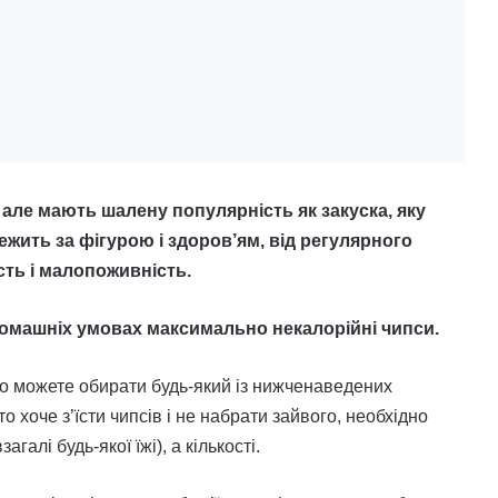
але мають шалену популярність як закуска, яку
стежить за фігурою і здоров’ям, від регулярного
сть і малопоживність.
 домашніх умовах максимально некалорійні чипси.
то можете обирати будь-який із нижченаведених
о хоче з’їсти чипсів і не набрати зайвого, необхідно
загалі будь-якої їжі), а кількості.