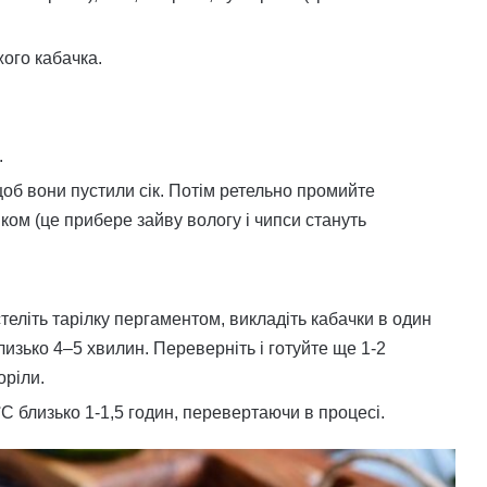
жого кабачка.
.
щоб вони пустили сік. Потім ретельно промийте
ом (це прибере зайву вологу і чипси стануть
теліть тарілку пергаментом, викладіть кабачки в один
изько 4–5 хвилин. Переверніть і готуйте ще 1-2
оріли.
°C близько 1-1,5 годин, перевертаючи в процесі.