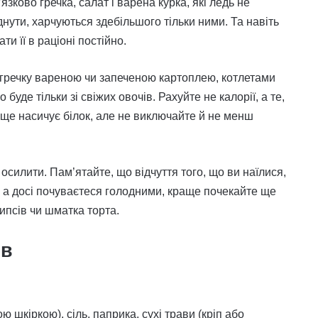
зково гречка, салат і варена курка, які ледь не
днути, харчуються здебільшого тільки ними. Та навіть
и її в раціоні постійно.
и гречку вареною чи запеченою картоплею, котлетами
буде тільки зі свіжих овочів. Рахуйте не калорії, а те,
аще насичує білок, але не виключайте й не менш
е осилити. Пам’ятайте, що відчуття того, що ви наїлися,
5, а досі почуваєтеся голодними, краще почекайте ще
чипсів чи шматка торта.
ів
 шкіркою), сіль, паприка, сухі трави (кріп або