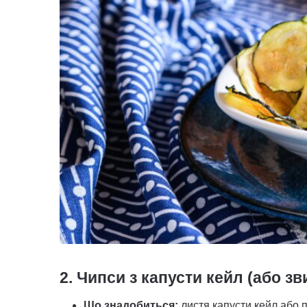
2. Чипси з капусти кейл (або зв
Що знадобиться:
листя капусти кейл або п