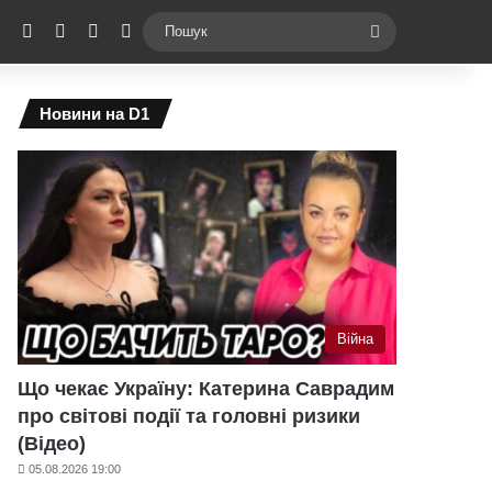
ebook
X
YouTube
Instagram
Telegram
Switch skin
Пошук
Новини на D1
Війна
Що чекає Україну: Катерина Саврадим
про світові події та головні ризики
(Відео)
05.08.2026 19:00