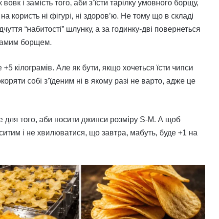
овк і замість того, аби з’їсти тарілку умовного борщу,
на користь ні фігурі, ні здоров’ю. Не тому що в складі
дчуття “набитості” шлунку, а за годинку-дві повернеться
 самим борщем.
 +5 кілограмів. Але як бути, якщо хочеться їсти чипси
коряти собі з’їденим ні в якому разі не варто, адже це
не для того, аби носити джинси розміру S-M. А щоб
ситим і не хвилюватися, що завтра, мабуть, буде +1 на