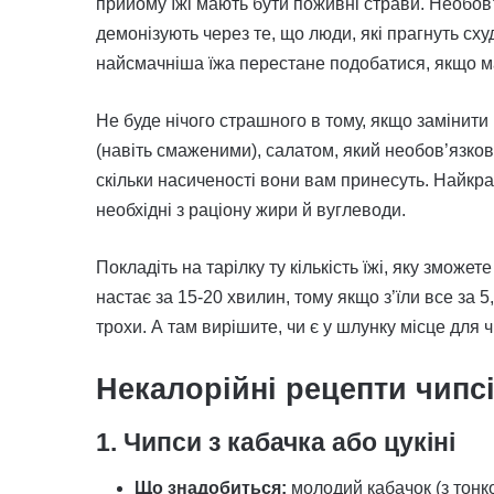
прийому їжі мають бути поживні страви. Необов’я
демонізують через те, що люди, які прагнуть сху
найсмачніша їжа перестане подобатися, якщо мат
Не буде нічого страшного в тому, якщо замінит
(навіть смаженими), салатом, який необов’язково 
скільки насиченості вони вам принесуть. Найкр
необхідні з раціону жири й вуглеводи.
Покладіть на тарілку ту кількість їжі, яку зможет
настає за 15-20 хвилин, тому якщо з’їли все за 
трохи. А там вирішите, чи є у шлунку місце для 
Некалорійні рецепти чипс
1. Чипси з кабачка або цукіні
Що знадобиться:
молодий кабачок (з тонкою