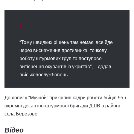
“Тому швидких рішень там немає: все йде
через виснаження противника, точкову
роботу штурмових груп та поступове
витіснення окупантів із укриттів”, – додав
військовослужбовець.
До допису “Мучной” прикріпив кадри роботи бійців 95-ї
окремої десантно-штурмової бригади ДШВ в районі
села Березове.
Відео