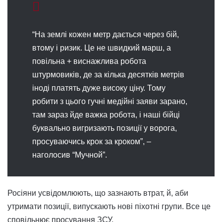
“На землі кожен метр дається через бій,
втому і ризик. Це не швидкий марш, а
повільна + виснажлива робота
штурмовиків, де за кілька десятків метрів
іноді платять дуже високу ціну. Тому
робити з цього гучні медійні заяви зарано,
там зараз йде важка робота, і наші бійці
буквально вигризають позиції у ворога,
просуваючись крок за кроком”, –
наголосив “Мучной”.
Росіяни усвідомлюють, що зазнають втрат, й, аби
утримати позиції, випускають нові піхотні групи. Все це
сповільнює просування ЗСУ.