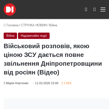
Switch skin
Пошук
M
Головна
/
СТРІЧКА НОВИН
/
Війна
Війна
Надзвичайні події
Військовий розповів, якою
ціною ЗСУ дається повне
звільнення Дніпропетровщини
від росіян (Відео)
Марія Нортенко
11.03.2026 15:00
1 053