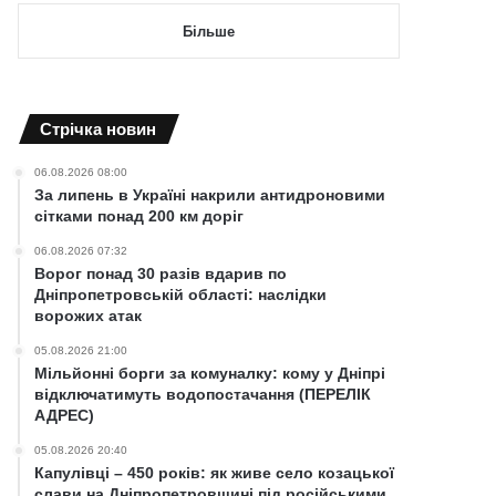
Більше
Cтрічка новин
06.08.2026 08:00
За липень в Україні накрили антидроновими
сітками понад 200 км доріг
06.08.2026 07:32
Ворог понад 30 разів вдарив по
Дніпропетровській області: наслідки
ворожих атак
05.08.2026 21:00
Мільйонні борги за комуналку: кому у Дніпрі
відключатимуть водопостачання (ПЕРЕЛІК
АДРЕС)
05.08.2026 20:40
Капулівці – 450 років: як живе село козацької
слави на Дніпропетровщині під російськими