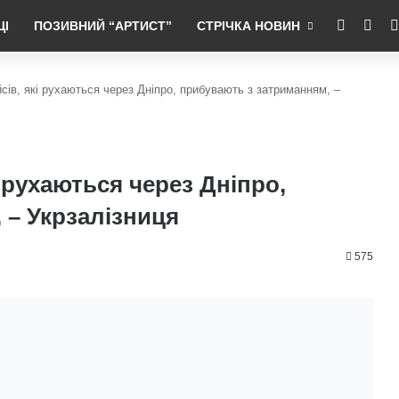
RSS
Fac
ЦІ
ПОЗИВНИЙ “АРТИСТ”
СТРІЧКА НОВИН
йсів, які рухаються через Дніпро, прибувають з затриманням, –
і рухаються через Дніпро,
 – Укрзалізниця
575