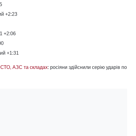
5
й +2:23
1 +2:06
00
ий +1:31
 СТО, АЗС та складах
: росіяни здійснили серію ударів по