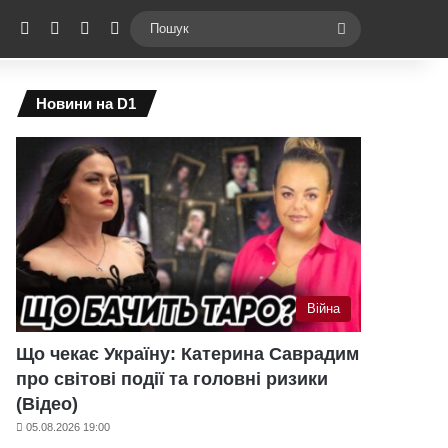
ebook
X
YouTube
Instagram
Telegram
Switch skin
Пошук
Новини на D1
Війна
Що чекає Україну: Катерина Саврадим
про світові події та головні ризики
(Відео)
05.08.2026 19:00