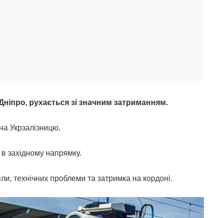
з Дніпро, рухається зі значним затриманням.
на Укрзалізницю.
о в західному напрямку.
іли, технічних проблеми та затримка на кордоні.