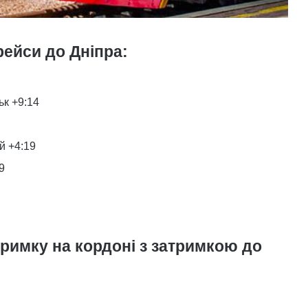
рейси до Дніпра:
к +9:14
й +4:19
9
тримку на кордоні з затримкою до