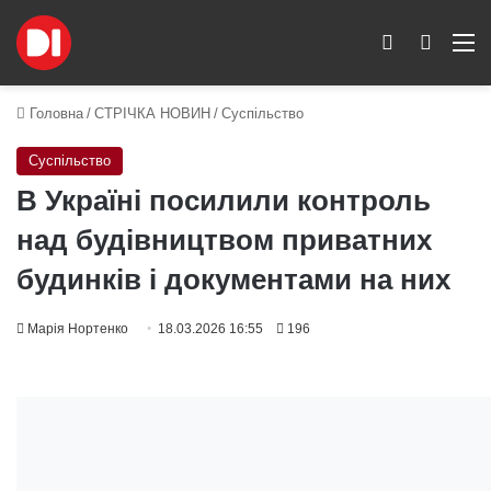
Switch skin
Пошук
M
Головна
/
СТРІЧКА НОВИН
/
Суспільство
Суспільство
В Україні посилили контроль
над будівництвом приватних
будинків і документами на них
Марія Нортенко
18.03.2026 16:55
196