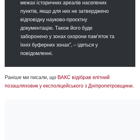
межах історичних ареалів населених
пунктів, якщо для них не затверджено
відповідну науково-проєктну
документацію. Також його буде
заборонено у зонах охорони пам’яток та
їхніх буферних зонах”, – ідеться у
повідомленні.
Раніше ми писали, що
ВАКС відібрав елітний
позашляховик у експоліцейського з Дніпропетровщини.