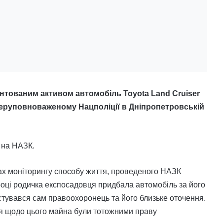
тованим активом автомобіль Toyota Land Cruiser
еруповноваженому Нацполіції в Дніпропетровській
 на НАЗК.
х моніторингу способу життя, проведеного НАЗК
 році родичка експосадовця придбала автомобіль за його
тувався сам правоохоронець та його близьке оточення.
вця щодо цього майна були тотожними праву