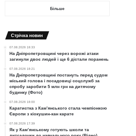
Більше
Cтрічка новин
07.08.2026 18:33
На Дніпропетровщині через ворожі атаки
загинули двоє людей і ще 6 дістали поранень
07.08.2026 18:21
На Дніпропетровщині постануть перед судом
міський голова і посадовиці соцслужб за
спробу заробити 5 млн грн на дитячому
будинку (Фото)
07.08.2026 18:00
Каратистка з Кам’янського стала чемпіонкою
Європи з кіокушин-кан карате
07.08.2026 17:39
Як у Кам’янському готують школи та
дитсадочки до навчального року (Відео)