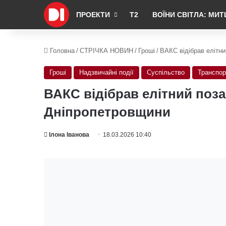
ПРОЕКТИ
Т2
ВОЇНИ СВІТЛА: МИТ
Головна
/
СТРІЧКА НОВИН
/
Гроші
/
ВАКС відібрав елітн
Гроші
Надзвичайні події
Суспільство
Транспор
ВАКС відібрав елітний поз
Дніпропетровщини
Ілона Іванова
18.03.2026 10:40