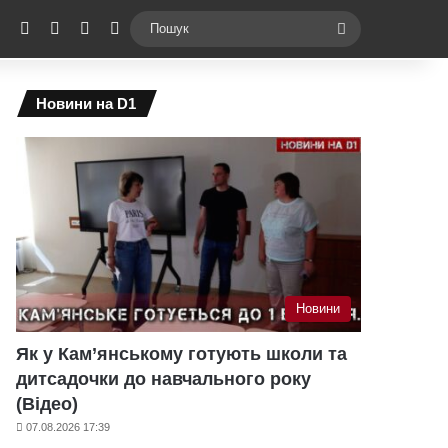
ebook
X
YouTube
Instagram
Telegram
Switch skin
Пошук
Новини на D1
Новини
Як у Кам’янському готують школи та
дитсадочки до навчального року
(Відео)
07.08.2026 17:39