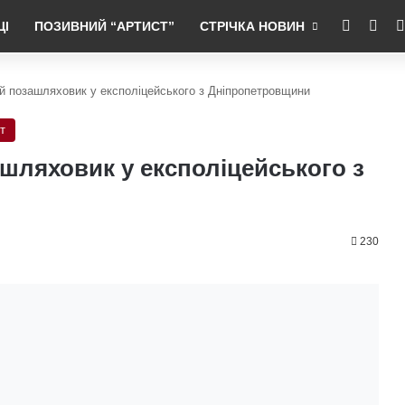
RSS
Fac
ЦІ
ПОЗИВНИЙ “АРТИСТ”
СТРІЧКА НОВИН
ий позашляховик у експоліцейського з Дніпропетровщини
т
ашляховик у експоліцейського з
230