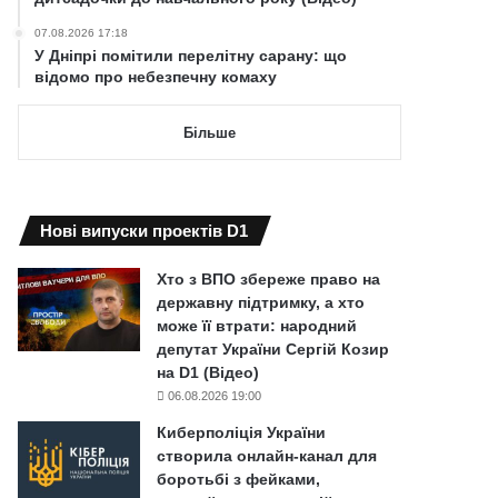
07.08.2026 17:18
У Дніпрі помітили перелітну сарану: що
відомо про небезпечну комаху
Більше
Нові випуски проектів D1
Хто з ВПО збереже право на
державну підтримку, а хто
може її втрати: народний
депутат України Сергій Козир
на D1 (Відео)
06.08.2026 19:00
Киберполіція України
створила онлайн-канал для
боротьбі з фейками,