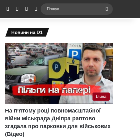
ebook
X
YouTube
Instagram
Telegram
Switch skin
Пошук
Новини на D1
Війна
На п’ятому році повномасштабної
війни міськрада Дніпра раптово
згадала про парковки для військових
(Відео)