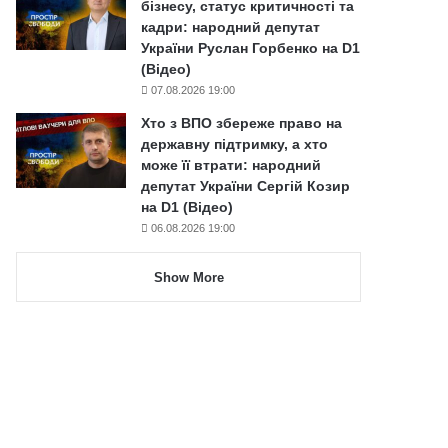
бізнесу, статус критичності та
кадри: народний депутат
України Руслан Горбенко на D1
(Відео)
07.08.2026 19:00
Хто з ВПО збереже право на
державну підтримку, а хто
може її втрати: народний
депутат України Сергій Козир
на D1 (Відео)
06.08.2026 19:00
Show More