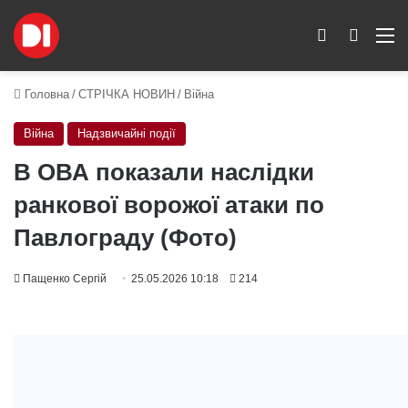
Switch skin
Пошук
M
Головна
/
СТРІЧКА НОВИН
/
Війна
Війна
Надзвичайні події
В ОВА показали наслідки
ранкової ворожої атаки по
Павлограду (Фото)
Пащенко Сергій
25.05.2026 10:18
214