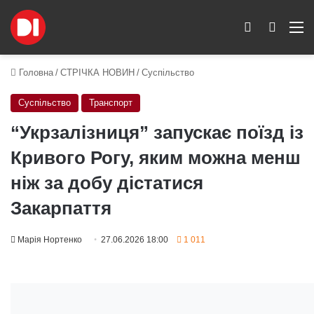
Switch skin
Пошук
M
Головна
/
СТРІЧКА НОВИН
/
Суспільство
Суспільство
Транспорт
“Укрзалізниця” запускає поїзд із
Кривого Рогу, яким можна менш
ніж за добу дістатися
Закарпаття
Марія Нортенко
27.06.2026 18:00
1 011