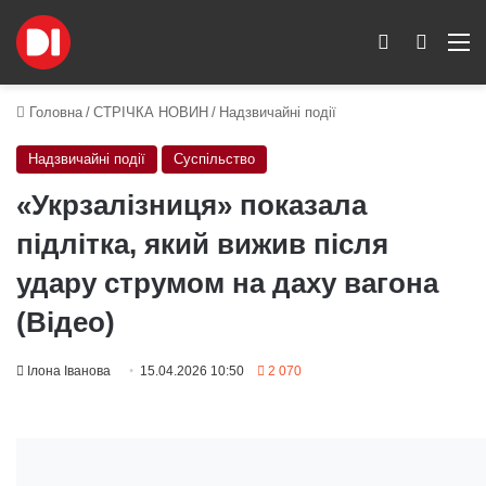
Switch skin
Пошук
M
Головна
/
СТРІЧКА НОВИН
/
Надзвичайні події
Надзвичайні події
Суспільство
«Укрзалізниця» показала
підлітка, який вижив після
удару струмом на даху вагона
(Відео)
Ілона Іванова
15.04.2026 10:50
2 070