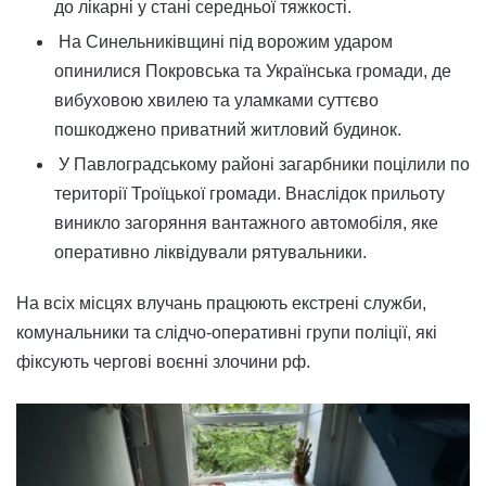
до лікарні у стані середньої тяжкості.
На Синельниківщині під ворожим ударом
опинилися Покровська та Українська громади, де
вибуховою хвилею та уламками суттєво
пошкоджено приватний житловий будинок.
У Павлоградському районі загарбники поцілили по
території Троїцької громади. Внаслідок прильоту
виникло загоряння вантажного автомобіля, яке
оперативно ліквідували рятувальники.
На всіх місцях влучань працюють екстрені служби,
комунальники та слідчо-оперативні групи поліції, які
фіксують чергові воєнні злочини рф.