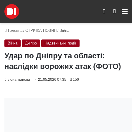
Switch skin
Пошук
M
Головна
/
СТРІЧКА НОВИН
/
Війна
Війна
Дніпро
Надзвичайні події
Удар по Дніпру та області:
наслідки ворожих атак (ФОТО)
Ілона Іванова
21.05.2026 07:35
150