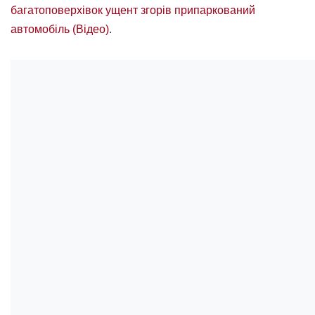
багатоповерхівок ущент згорів припаркований
автомобіль (Відео)
.