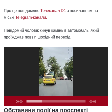
Про це повідомляє
Телеканал D1
з посиланням на
міські
Telegram-канали.
Невідомий чоловік кинув камінь в автомобіль, який
проїжджав повз пішохідний перехід.
Відеопрогравач
00:00
00:08
Обставини події на проспекті