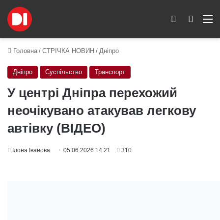
Switch skin
Пошук
M
Головна
/
СТРІЧКА НОВИН
/
Дніпро
Дніпро
Суспільство
Транспорт
У центрі Дніпра перехожий
неочікувано атакував легкову
автівку (ВІДЕО)
Ілона Іванова
05.06.2026 14:21
310