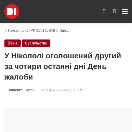
Switch skin
Пошук
M
Головна
/
СТРІЧКА НОВИН
/
Війна
Війна
Суспільство
У Нікополі оголошений другий
за чотири останні дні День
жалоби
Пащенко Сергій
08.04.2026 09:25
173