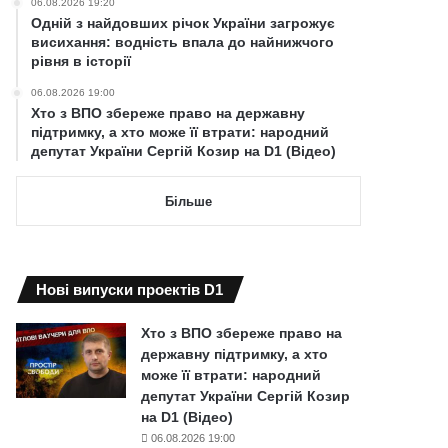
06.08.2026 19:20
Одній з найдовших річок України загрожує
висихання: водність впала до найнижчого
рівня в історії
06.08.2026 19:00
Хто з ВПО збереже право на державну
підтримку, а хто може її втрати: народний
депутат України Сергій Козир на D1 (Відео)
Більше
Нові випуски проектів D1
Хто з ВПО збереже право на
державну підтримку, а хто
може її втрати: народний
депутат України Сергій Козир
на D1 (Відео)
06.08.2026 19:00