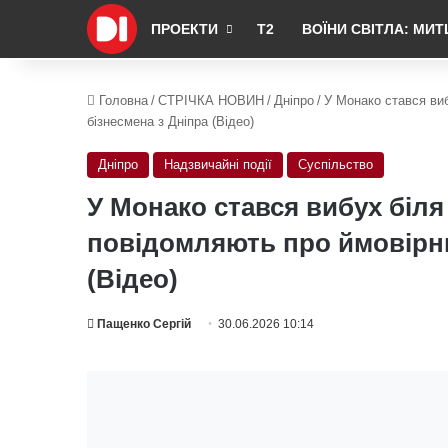
ПРОЕКТИ
Т2
ВОЇНИ СВІТЛА: МИТ
Головна
/
СТРІЧКА НОВИН
/
Дніпро
/
У Монако стався ви
бізнесмена з Дніпра (Відео)
Дніпро
Надзвичайні події
Суспільство
У Монако стався вибух біля
повідомляють про ймовірни
(Відео)
Пащенко Сергій
30.06.2026 10:14