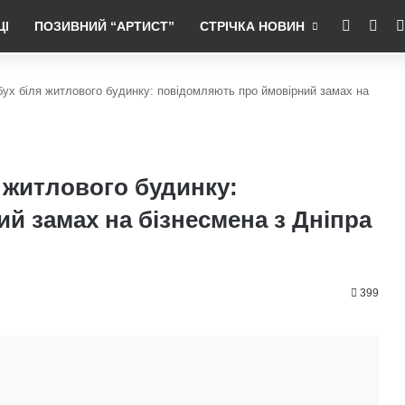
RSS
Fac
ЦІ
ПОЗИВНИЙ “АРТИСТ”
СТРІЧКА НОВИН
бух біля житлового будинку: повідомляють про ймовірний замах на
 житлового будинку:
й замах на бізнесмена з Дніпра
399