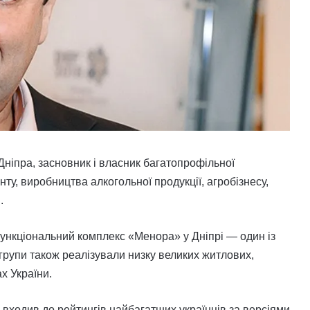
ніпра, засновник і власник багатопрофільної
ту, виробництва алкогольної продукції, агробізнесу,
.
функціональний комплекс «Менора» у Дніпрі — один із
 групи також реалізували низку великих житлових,
х України.
входив до рейтингів найбагатших українців за версіями