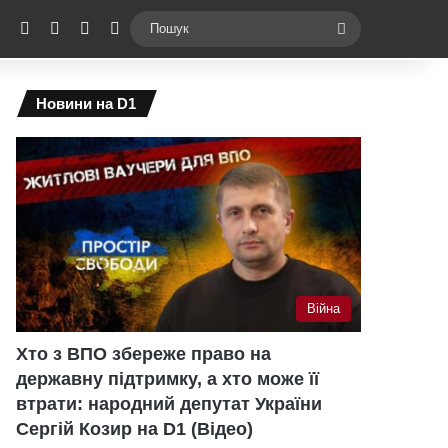
ebook
X
YouTube
Instagram
Telegram
Switch skin
Пошук
Новини на D1
Війна
Хто з ВПО збереже право на
державну підтримку, а хто може її
втрати: народний депутат України
Сергій Козир на D1 (Відео)