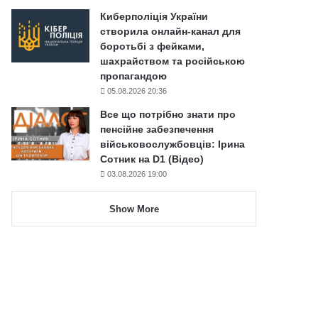
Киберполіція України
створила онлайн-канал для
боротьбі з фейками,
шахрайством та російською
пропагандою
05.08.2026 20:36
Все що потрібно знати про
пенсійне забезпечення
військовослужбовців: Ірина
Сотник на D1 (Відео)
03.08.2026 19:00
Show More