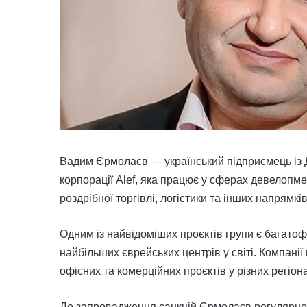
Вадим Єрмолаєв — український підприємець із Д
корпорації Alef, яка працює у сферах девелопмен
роздрібної торгівлі, логістики та інших напрямків
Одним із найвідоміших проєктів групи є багато
найбільших єврейських центрів у світі. Компанії
офісних та комерційних проєктів у різних регіона
До запровадження санкцій Єрмолаєв регулярно 