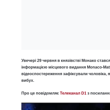
Увечері 29 червня в князівстві Монако ставс
інформацією місцевого видання Monaco-Matin
відеоспостереження зафіксували чоловіка, я
вибух.
Про це повідомляє
Телеканал D1
з посилання
Відеопрогравач