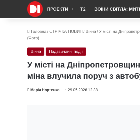
ПРОЕКТИ
Т2
ВОЇНИ СВІТЛА: МИТ
Головна
/
СТРІЧКА НОВИН
/
Війна
/
У місті на Дніпропет
(Фото)
Війна
Надзвичайні події
У місті на Дніпропетровщин
міна влучила поруч з автоб
Марія Нортенко
29.05.2026 12:38