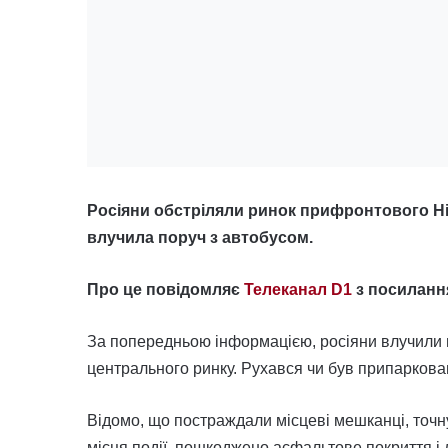
Росіяни обстріляли ринок прифронтового Ні
влучила поруч з автобусом.
Про це повідомляє
Телеканал D1
з посиланн
За попередньою інформацією, росіяни влучили м
центрального ринку. Рухався чи був припаркова
Відомо, що постраждали місцеві мешканці, точну
місця події, пошкоджено асфальтове покриття і 