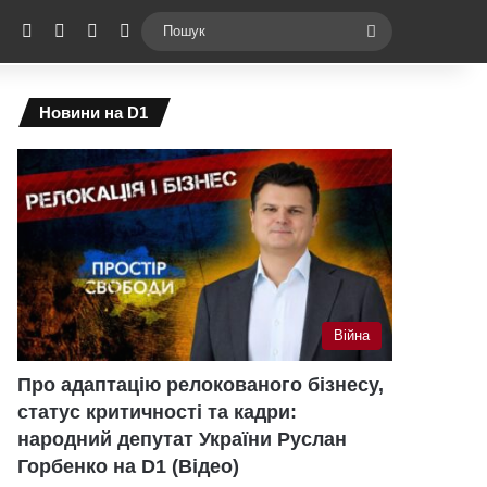
ebook
X
YouTube
Instagram
Telegram
Switch skin
Пошук
Новини на D1
Війна
Про адаптацію релокованого бізнесу,
статус критичності та кадри:
народний депутат України Руслан
Горбенко на D1 (Відео)