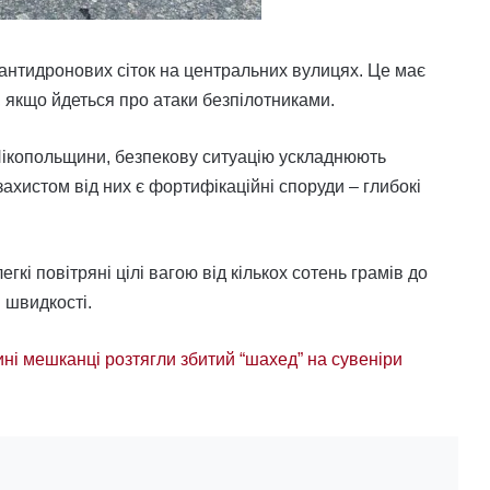
антидронових сіток на центральних вулицях. Це має
і, якщо йдеться про атаки безпілотниками.
 Нікопольщини, безпекову ситуацію ускладнюють
 захистом від них є фортифікаційні споруди – глибокі
кі повітряні цілі вагою від кількох сотень грамів до
й швидкості.
ні мешканці розтягли збитий “шахед” на сувеніри