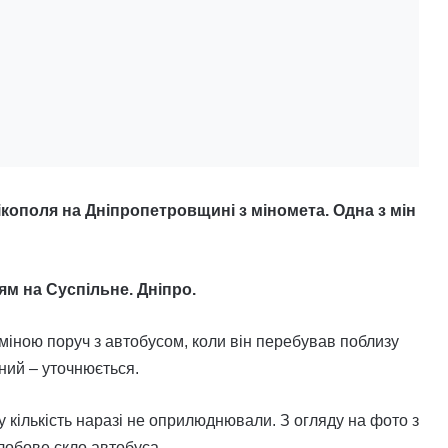
кополя на Дніпропетровщині з міномета. Одна з мін
ям на Суспільне. Дніпро.
іною поруч з автобусом, коли він перебував поблизу
ний – уточнюється.
 кількість наразі не оприлюднювали. З огляду на фото з
лобове скло автобуса.