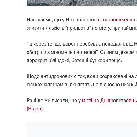
Нагадаємо, що у Нікополі триває
встановлення
знизити кількість “прильотів” по місту, принаймн
Та через те, що ворог перебуває неподалік від
обстріли з мінометів і артилерії. Єдиним дієвим
перекриті бліндажі, бетонні бункери тощо.
Щодо антидронових сіток, вони розраховані на лег
кількох кілограмів, які летять на відносно низькі
Раніше ми писали, що
у місті на Дніпропетровщи
(Відео).