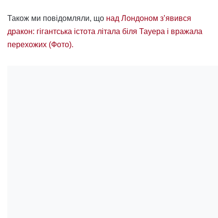
Також ми повідомляли, що
над Лондоном з’явився
дракон: гігантська істота літала біля Тауера і вражала
перехожих (Фото).