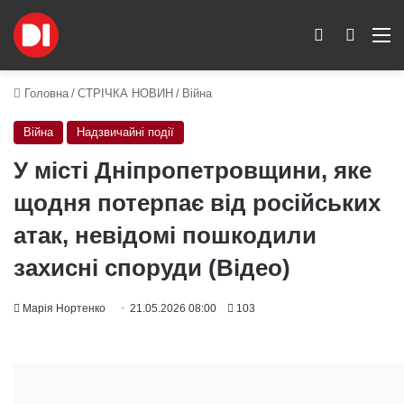
Switch skin
Пошук
M
Головна
/
СТРІЧКА НОВИН
/
Війна
Війна
Надзвичайні події
У місті Дніпропетровщини, яке
щодня потерпає від російських
атак, невідомі пошкодили
захисні споруди (Відео)
Марія Нортенко
21.05.2026 08:00
103