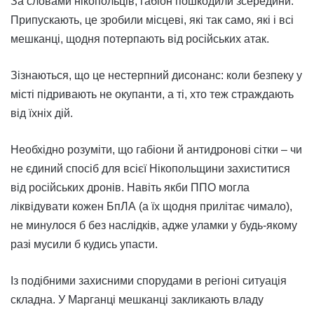
За словами нікопольців, габіон пошкодили зсередини.
Припускають, це зробили місцеві, які так само, які і всі
мешканці, щодня потерпають від російських атак.
Зізнаються, що це нестерпний дисонанс: коли безпеку у
місті підривають не окупанти, а ті, хто теж страждають
від їхніх дій.
Необхідно розуміти, що габіони й антидронові сітки – чи
не єдиний спосіб для всієї Нікопольщини захиститися
від російських дронів. Навіть якби ППО могла
ліквідувати кожен БпЛА (а їх щодня прилітає чимало),
не минулося б без наслідків, адже уламки у будь-якому
разі мусили б кудись упасти.
Із подібними захисними спорудами в регіоні ситуація
складна. У Марганці мешканці закликають владу