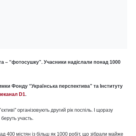
та – “фотосушку”. Учасники надіслали понад 1000
имки Фонду “Українська перспектива” та Інституту
леканал D1
.
’єктиві” організовують другий рік поспіль. І щоразу
 беруть участь.
д 400 містян із більш як 1000 робіт, що зібрали майже