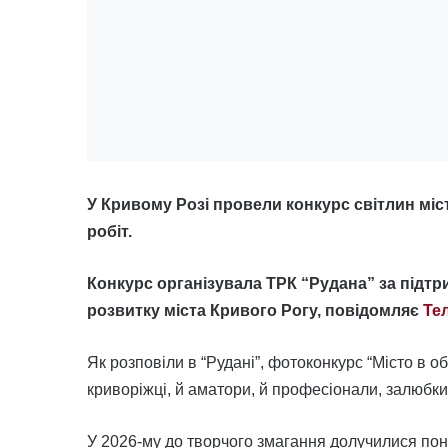
У Кривому Розі провели конкурс світлин міс
робіт.
Конкурс організувала ТРК “Рудана” за підтр
розвитку міста Кривого Рогу, повідомляє
Те
Як розповіли в “Рудані”, фотоконкурс “Місто в об
криворіжці, й аматори, й професіонали, залюбки
У 2026-му до творчого змагання долучилися пона