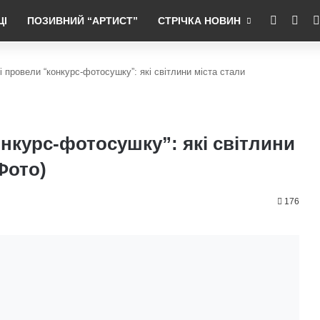
RSS
Fac
ЦІ
ПОЗИВНИЙ “АРТИСТ”
СТРІЧКА НОВИН
 провели “конкурс-фотосушку”: які світлини міста стали
нкурс-фотосушку”: які світлини
Фото)
176