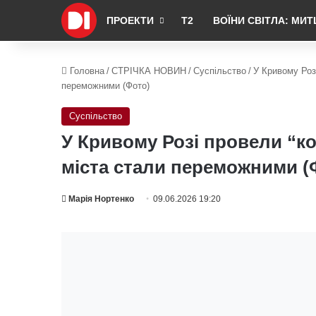
ПРОЕКТИ
Т2
ВОЇНИ СВІТЛА: МИТ
Головна
/
СТРІЧКА НОВИН
/
Суспільство
/
У Кривому Розі
переможними (Фото)
Суспільство
У Кривому Розі провели “ко
міста стали переможними (
Марія Нортенко
09.06.2026 19:20