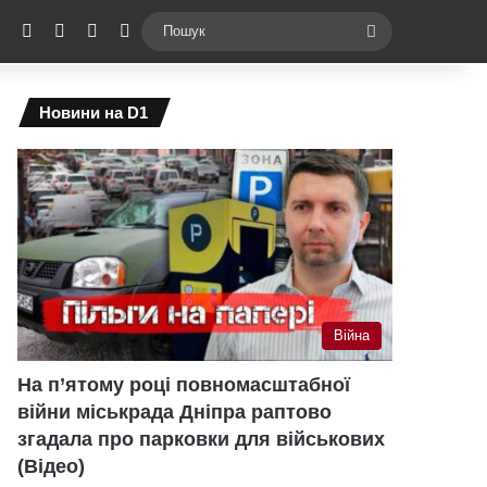
ebook
X
YouTube
Instagram
Telegram
Switch skin
Пошук
Новини на D1
Війна
На п’ятому році повномасштабної
війни міськрада Дніпра раптово
згадала про парковки для військових
(Відео)