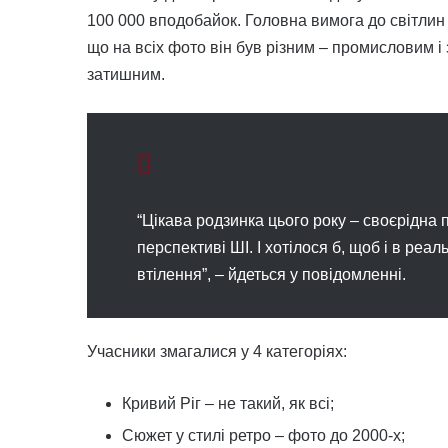
100 000 вподобайок. Головна вимога до світлин 
що на всіх фото він був різним – промисловим і
затишним.
“Цікава родзинка цього року – своєрідна п
перспективі ШІ. І хотілося б, щоб і в реал
втілення”, – йдеться у повідомленні.
Учасники змагалися у 4 категоріях:
Кривий Ріг – не такий, як всі;
Сюжет у стилі ретро – фото до 2000-х;