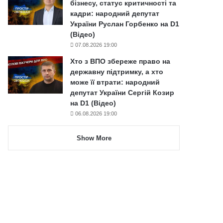
бізнесу, статус критичності та
кадри: народний депутат
України Руслан Горбенко на D1
(Відео)
07.08.2026 19:00
Хто з ВПО збереже право на
державну підтримку, а хто
може її втрати: народний
депутат України Сергій Козир
на D1 (Відео)
06.08.2026 19:00
Show More