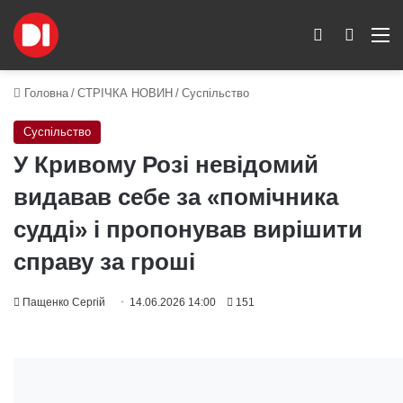
Switch skin
Пошук
M
Головна
/
СТРІЧКА НОВИН
/
Суспільство
Суспільство
У Кривому Розі невідомий
видавав себе за «помічника
судді» і пропонував вирішити
справу за гроші
Пащенко Сергій
14.06.2026 14:00
151